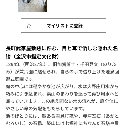
マイリストに登録
長町武家屋敷跡に佇む、目と耳で愉しむ隠れた名
勝（金沢市指定文化財）
1894年（明治27年）、旧加賀藩士・千田登文（のりふ
み）が兼六園に魅せられ、自らの手で造り上げた池泉回
遊式庭園です。
庭の中心には穏やかな池が広がり、水は大野庄用水から
巧みに引き込まれ、築山のまわりを巡って再び用水へと
帰っていきます。この絶え間ない水の流れが、庭全体に
やさしい命の気配をもたらしています。
池のほとりには、趣ある雪見灯籠や、赤戸室石（あかと
むろいし）の石橋、築山には七福神にちなんだ石塔や景