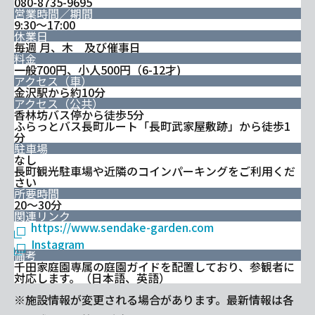
080-8735-9695
営業時間／期間
9:30～17:00
休業日
毎週 月、木 及び催事日
料金
一般700円、小人500円（6-12才)
アクセス（車）
金沢駅から約10分
アクセス（公共）
香林坊バス停から徒歩5分
ふらっとバス長町ルート「長町武家屋敷跡」から徒歩1
分
駐車場
なし
長町観光駐車場や近隣のコインパーキングをご利用くだ
さい
所要時間
20～30分
関連リンク
https://www.sendake-garden.com
Instagram
備考
千田家庭園専属の庭園ガイドを配置しており、参観者に
対応します。（日本語、英語）
※施設情報が変更される場合があります。最新情報は各