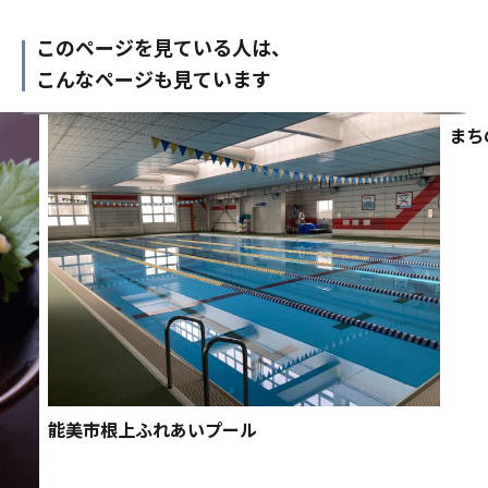
このページを見ている人は、
こんなページも見ています
まち
能美市根上ふれあいプール