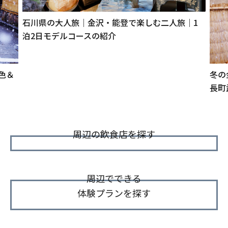
石川県の大人旅｜金沢・能登で楽しむ二人旅｜1
泊2日モデルコースの紹介
色＆
冬の
長町
周辺の飲食店を探す
周辺でできる
体験プランを探す