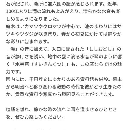
石が配され、随所に兼六園の趣が感じられます。近年、
100年ぶりに滝の流れもよみがえり、清らかな水音も楽
しめるようになりました。
庭木はアカマツやクロマツが中心で、池のまわりにはサ
ツキやツツジが咲き誇り、春から初夏にかけては鮮やか
な彩りに包まれます。
「滝」の音に加えて、入口に配された「ししおどし」の
音が静けさを誘い、地中の甕に滴る水音が琴のように響
く「水琴窟（すいきんくつ）」も、この庭ならではの魅
力です。
園内には、千田登文にゆかりのある資料館も併設。幕末
から明治へと移り変わる激動の時代を彼がどう生きたの
か、貴重な資料や写真から垣間見ることができます。
喧騒を離れ、静かな時の流れに耳を澄ませるひととき
を、ぜひお楽しみください。