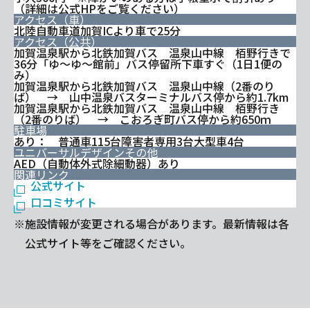
（詳細は公式HPをご覧ください）
アクセス（車）
北陸自動車道加賀ICより車で25分
アクセス（公共）
加賀温泉駅から北鉄加賀バス 温泉山中線 栢野行きで
36分「ゆ～ゆ～館前」バス停留所下車すぐ（1日1便の
み）
加賀温泉駅から北鉄加賀バス 温泉山中線（2番のり
ば） → 山中温泉バスターミナルバス停から約1.7km
加賀温泉駅から北鉄加賀バス 温泉山中線 栢野行き
（2番のりば） → こおろぎ町バス停から約650ｍ
駐車場
あり： 普通車115台障害者専用3台大型車4台
ユニバーサルデザインその他
AED（自動体外式除細動器）あり
関連リンク
公式サイト
口コミサイト
※施設情報が変更される場合があります。最新情報は各
公式サイト等をご確認ください。