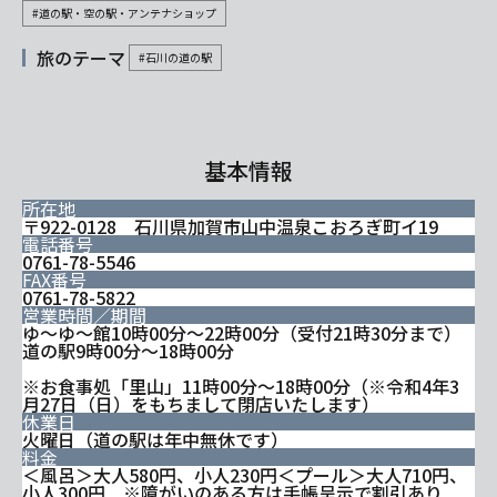
#道の駅・空の駅・アンテナショップ
旅のテーマ
#石川の道の駅
基本情報
所在地
〒922-0128 石川県加賀市山中温泉こおろぎ町イ19
電話番号
0761-78-5546
FAX番号
0761-78-5822
営業時間／期間
ゆ～ゆ～館10時00分～22時00分（受付21時30分まで）
道の駅9時00分～18時00分
※お食事処「里山」11時00分～18時00分（※令和4年3
月27日（日）をもちまして閉店いたします）
休業日
火曜日（道の駅は年中無休です）
料金
＜風呂＞大人580円、小人230円＜プール＞大人710円、
小人300円 ※障がいのある方は手帳呈示で割引あり