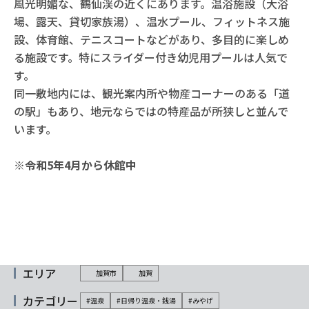
風光明媚な、鶴仙渓の近くにあります。温浴施設（大浴
場、露天、貸切家族湯）、温水プール、フィットネス施
設、体育館、テニスコートなどがあり、多目的に楽しめ
る施設です。特にスライダー付き幼児用プールは人気で
す。
同一敷地内には、観光案内所や物産コーナーのある「道
の駅」もあり、地元ならではの特産品が所狭しと並んで
います。
※令和5年4月から休館中
エリア
加賀市
加賀
カテゴリー
#温泉
#日帰り温泉・銭湯
#みやげ