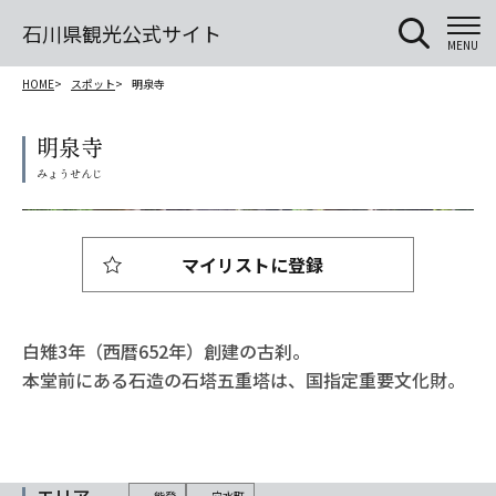
石川県観光公式サイト
MENU
HOME
スポット
明泉寺
明泉寺
マイリストに登録
白雉3年（西暦652年）創建の古刹。
本堂前にある石造の石塔五重塔は、国指定重要文化財。
能登
穴水町