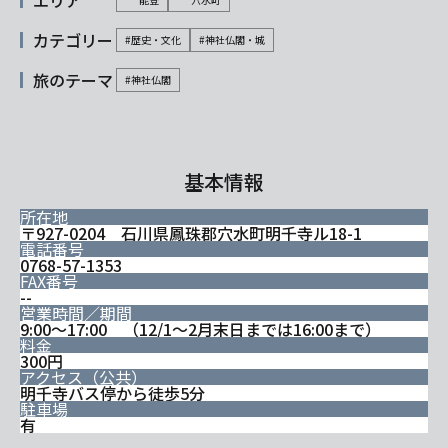
エリア
カテゴリー
#歴史・文化
#神社仏閣・城
旅のテーマ
#神社仏閣
基本情報
所在地
〒927-0204 石川県鳳珠郡穴水町明千寺ル18-1
電話番号
0768-57-1353
FAX番号
--
営業時間／期間
9:00～17:00 （12/1～2月末日までは16:00まで）
料金
300円
アクセス（公共）
明千寺バス停から徒歩5分
駐車場
有