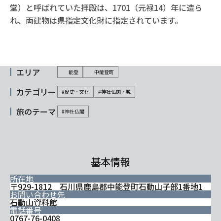
堂）と呼ばれていた拝殿は、1701（元禄14）年に造ら
れ、両建物は県指定文化財に指定されています。
エリア
能登
中能登町
カテゴリー
#歴史・文化
#神社仏閣・城
旅のテーマ
#神社仏閣
基本情報
所在地
〒929-1812 石川県鹿島郡中能登町石動山子部1番地1
お問い合わせ先
石動山資料館
電話番号
0767-76-0408