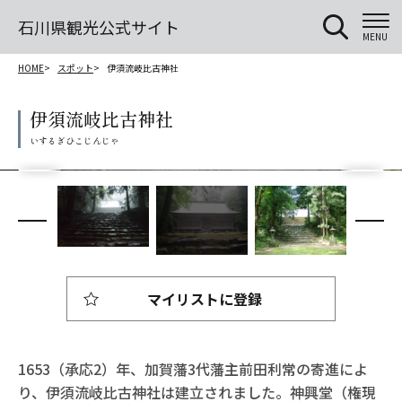
石川県観光公式サイト
MENU
HOME
スポット
伊須流岐比古神社
伊須流岐比古神社
マイリストに登録
1653（承応2）年、加賀藩3代藩主前田利常の寄進によ
り、伊須流岐比古神社は建立されました。神興堂（権現