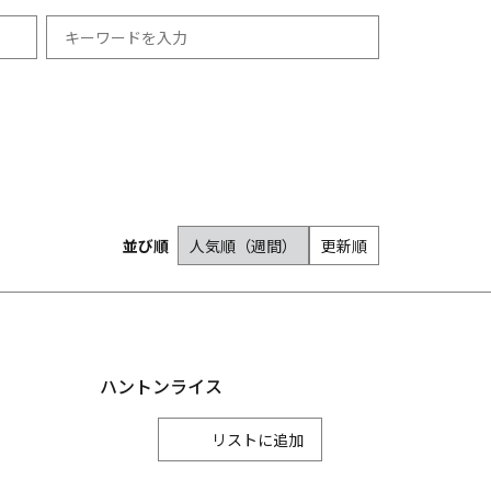
祭り・イベント
冬
羽咋市
12月
志賀町
宿泊
能登町
1月
並び順
人気順（週間）
更新順
2月
津幡町
内灘町
ハントンライス
リスト