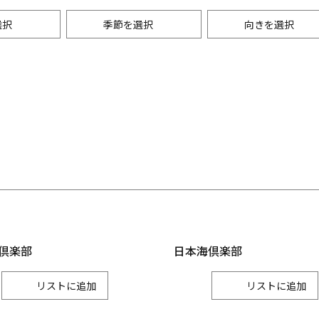
選択
季節を選択
向きを選択
・景観
能登
レジャー
秋
月
七尾市
輪島市
9月
珠洲市
グルメ
月
宝達志水町
中能登町
10月
穴水町
月
11月
金沢
金沢市
かほく市
野々市市
倶楽部
日本海倶楽部
リスト
リスト
加賀