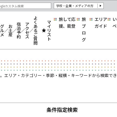
学校・企業・メディアの方
よ
旅して応
旅
エリア
い
く
マ
宿
ア
援、能登
ブ
ガイド
ペ
グ
お
あ
イ
泊
ク
ル
土
る
リ
予
セ
ロ
メ
産
ご
ス
約
ス
質
ト
グ
問
。エリア・カテゴリー・季節・縦横・キーワードから検索でき
条件指定検索