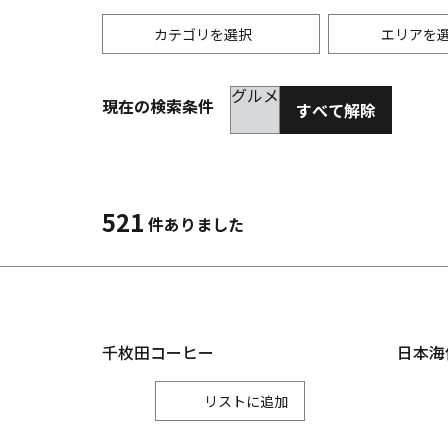
カテゴリを選択
エリアを
グルメ
現在の検索条件
すべて解除
歴史・文化
春
縦
自然
夏
横
3月
6
温泉
体験
521
4月
7
件ありました
お土産
5月
8
千枚田コーヒー
日本海
リスト