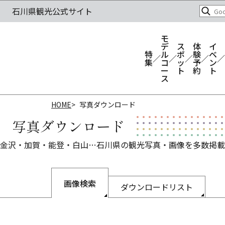
モ
デ
ス
体
イ
特
ル
ポ
験
ベ
集
コ
ッ
予
ン
ー
ト
約
ト
ス
HOME
写真ダウンロード
写真ダウンロード
金沢・加賀・能登・白山…石川県の観光写真・画像を多数掲載
画像検索
ダウンロードリスト