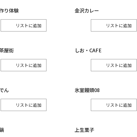
小松市
加賀市
能美市
作り体験
金沢カレー
白山
リスト
リスト
白山市
茶屋街
しお・CAFE
リスト
リスト
でん
氷室饅頭08
リスト
リスト
鍋
上生菓子