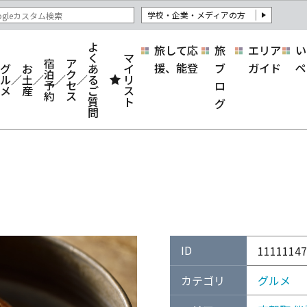
学校・企業・メディアの方
よ
旅して応
旅
エリア
い
く
マ
宿
ア
援、能登
ブ
ガイド
ペ
グ
お
あ
イ
泊
ク
ル
土
る
リ
予
セ
ロ
メ
産
ご
ス
約
ス
質
ト
グ
問
ID
11111147
カテゴリ
グルメ