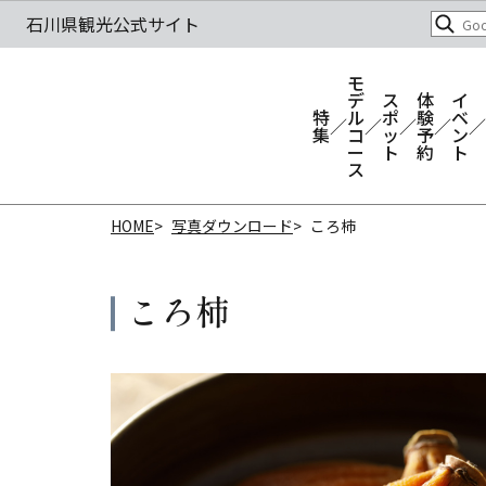
モ
デ
ス
体
イ
特
ル
ポ
験
ベ
集
コ
ッ
予
ン
ー
ト
約
ト
ス
HOME
写真ダウンロード
ころ柿
ころ柿