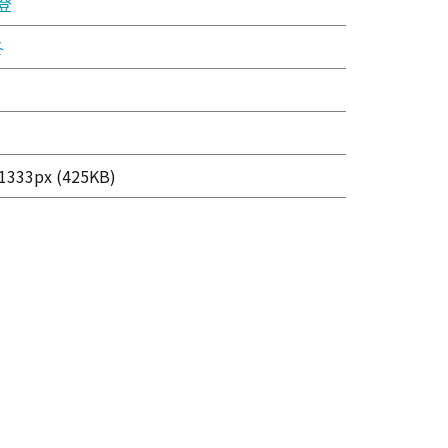
登
冬
333px (425KB)