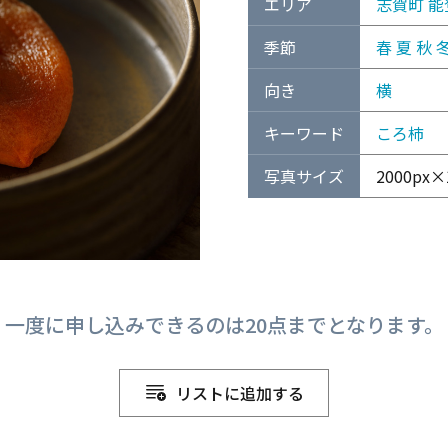
エリア
志賀町
能
季節
春
夏
秋
向き
横
キーワード
ころ柿
写真サイズ
2000px×1
一度に申し込みできるのは20点までとなります。
リストに追加する