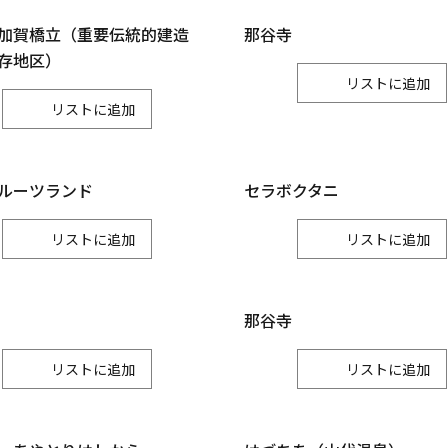
小松市
加賀市
能美市
加賀橋立（重要伝統的建造
那谷寺
存地区）
白山
リスト
リスト
白山市
ルーツランド
セラボクタニ
リスト
リスト
那谷寺
リスト
リスト