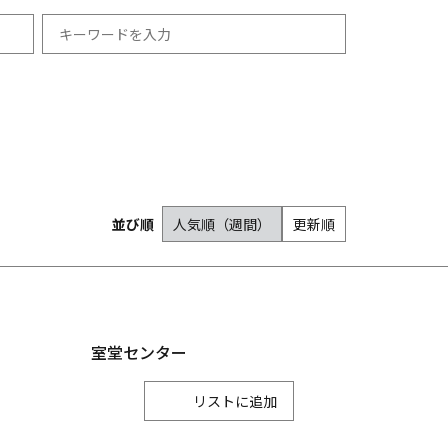
祭り・イベント
冬
羽咋市
12月
志賀町
宿泊
能登町
1月
並び順
人気順（週間）
更新順
2月
津幡町
内灘町
室堂センター
リスト