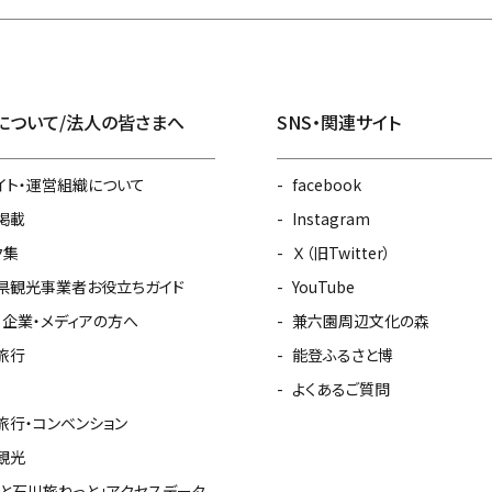
について/法人の皆さまへ
SNS・関連サイト
イト・運営組織について
facebook
掲載
Instagram
ク集
Ｘ（旧Twitter）
県観光事業者お役立ちガイド
YouTube
・企業・メディアの方へ
兼六園周辺文化の森
旅行
能登ふるさと博
よくあるご質問
旅行・コンベンション
観光
っと石川旅ねっと」アクセスデータ