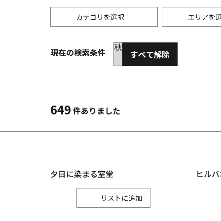
カテゴリを選択
エリアを
秋
現在の検索条件
すべて解除
歴史・文化
春
縦
自然
夏
横
3月
6
温泉
体験
649
4月
7
件ありました
お土産
5月
8
夕日に染まる室堂
ヒルバ
リスト