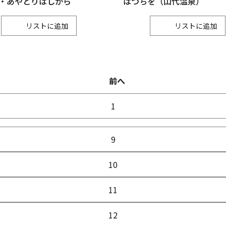
・あやとりはしから
はづちを（山代温泉）
リスト
リスト
前へ
1
9
10
11
12