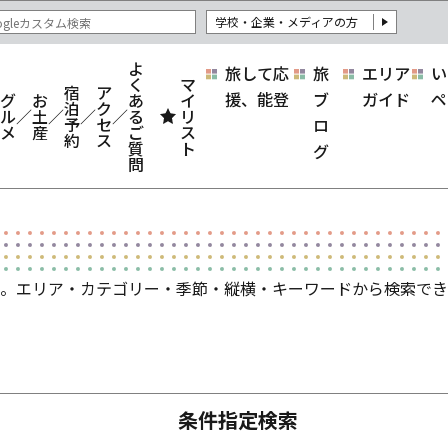
学校・企業・メディアの方
よ
旅して応
旅
エリア
い
く
マ
宿
ア
援、能登
ブ
ガイド
ペ
グ
お
あ
イ
泊
ク
ル
土
る
リ
予
セ
ロ
メ
産
ご
ス
約
ス
質
ト
グ
問
。エリア・カテゴリー・季節・縦横・キーワードから検索でき
条件指定検索