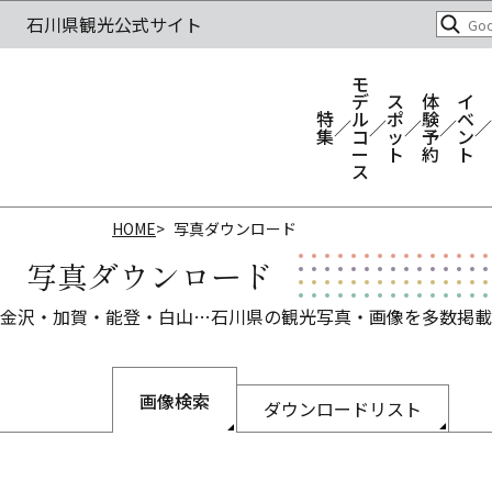
モ
デ
ス
体
イ
特
ル
ポ
験
ベ
集
コ
ッ
予
ン
ー
ト
約
ト
ス
HOME
写真ダウンロード
写真ダウンロード
金沢・加賀・能登・白山…石川県の観光写真・画像を多数掲載
画像検索
ダウンロードリスト