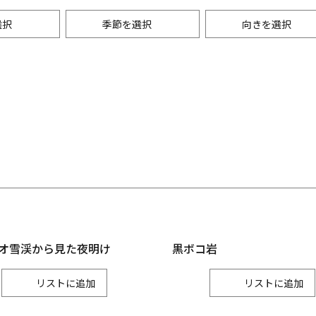
選択
季節を選択
向きを選択
・景観
能登
レジャー
秋
月
七尾市
輪島市
9月
珠洲市
グルメ
月
宝達志水町
中能登町
10月
穴水町
月
11月
金沢
金沢市
かほく市
野々市市
オ雪渓から見た夜明け
黒ボコ岩
リスト
リスト
加賀