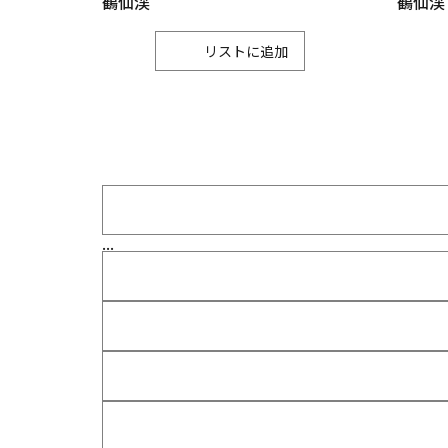
鶴仙渓
鶴仙渓
リスト
...