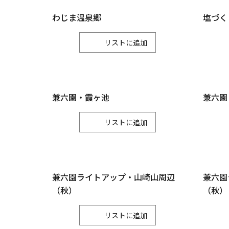
わじま温泉郷
塩づく
リスト
兼六園・霞ヶ池
兼六園
リスト
兼六園ライトアップ・山崎山周辺
兼六園
（秋）
（秋）
リスト