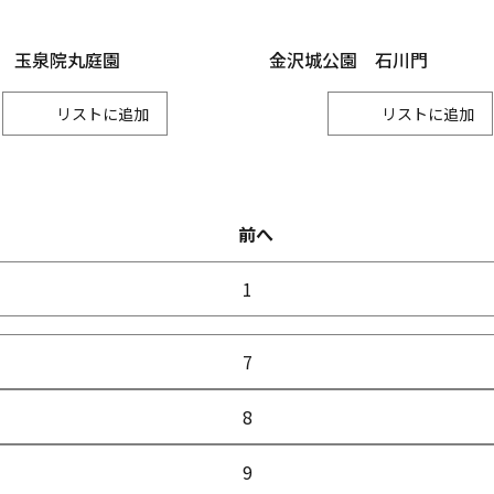
 玉泉院丸庭園
金沢城公園 石川門
リスト
リスト
前へ
1
7
8
9