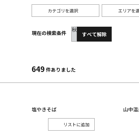
カテゴリを選択
エリアを
秋
現在の検索条件
すべて解除
歴史・文化
春
縦
自然
夏
横
3月
6
温泉
体験
649
4月
7
件ありました
お土産
5月
8
塩やきそば
山中温
リスト