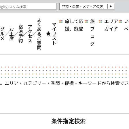
学校・企業・メディアの方
よ
旅して応
旅
エリア
い
く
マ
宿
ア
援、能登
ブ
ガイド
ペ
グ
お
あ
イ
泊
ク
ル
土
る
リ
予
セ
ロ
メ
産
ご
ス
約
ス
質
ト
グ
問
。エリア・カテゴリー・季節・縦横・キーワードから検索でき
条件指定検索