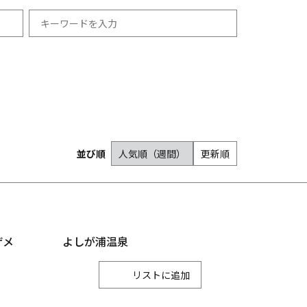
祭り・イベント
冬
羽咋市
12月
志賀町
宿泊
能登町
1月
並び順
人気順（週間）
更新順
2月
津幡町
内灘町
ザメ
よしが浦温泉
リスト