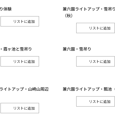
小松市
加賀市
能美市
り体験
兼六園ライトアップ・雪吊
（秋）
白山
リスト
リスト
白山市
・霞ヶ池と雪吊り
兼六園・雪吊り
リスト
リスト
ライトアップ・山崎山周辺
兼六園ライトアップ・瓢池
リスト
リスト