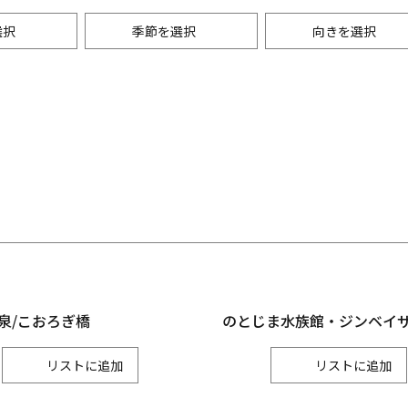
選択
季節を選択
向きを選択
・景観
能登
レジャー
秋
月
七尾市
輪島市
9月
珠洲市
グルメ
月
宝達志水町
中能登町
10月
穴水町
月
11月
金沢
金沢市
かほく市
野々市市
泉/こおろぎ橋
のとじま水族館・ジンベイ
リスト
リスト
加賀