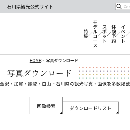
モ
デ
ス
体
イ
特
ル
ポ
験
ベ
集
コ
ッ
予
ン
ー
ト
約
ト
ス
HOME
写真ダウンロード
写真ダウンロード
金沢・加賀・能登・白山…石川県の観光写真・画像を多数掲載
画像検索
ダウンロードリスト