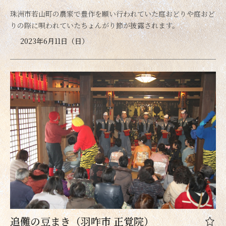
珠洲市若山町の農家で豊作を願い行われていた庭おどりや庭おど
りの際に唄われていたちょんがり節が披露されます。
2023年6月11日（日）
追儺の豆まき（羽咋市 正覚院）