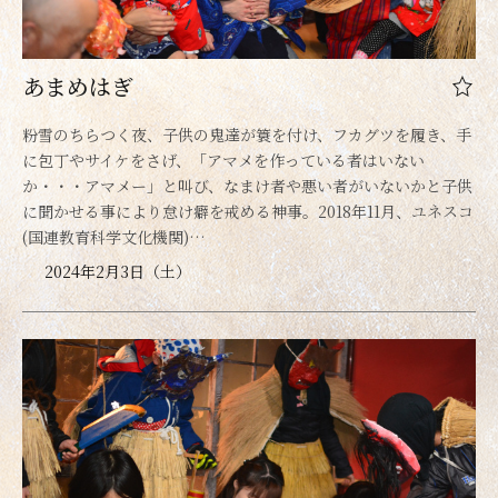
あまめはぎ
粉雪のちらつく夜、子供の鬼達が簑を付け、フカグツを履き、手
に包丁やサイケをさげ、「アマメを作っている者はいない
か・・・アマメー」と叫び、なまけ者や悪い者がいないかと子供
に聞かせる事により怠け癖を戒める神事。2018年11月、ユネスコ
(国連教育科学文化機関)…
2024年2月3日（土）