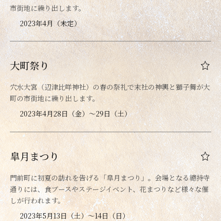
市街地に繰り出します。
2023年4月（未定）
大町祭り
穴水大宮（辺津比咩神社）の春の祭礼で末社の神輿と獅子舞が大
町の市街地に繰り出します。
2023年4月28日（金）～29日（土）
皐月まつり
門前町に初夏の訪れを告げる「皐月まつり」。会場となる總持寺
通りには、食ブースやステージイベント、花まつりなど様々な催
しが行われます。
2023年5月13日（土）～14日（日）