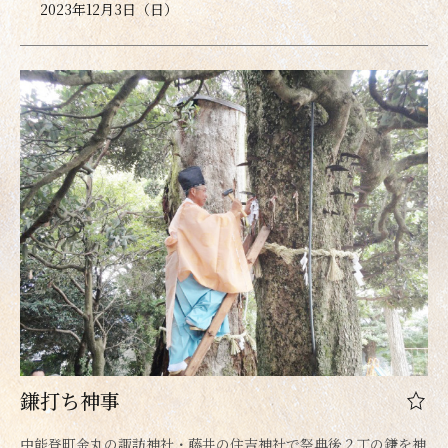
2023年12月3日（日）
鎌打ち神事
中能登町金丸の諏訪神社・藤井の住吉神社で祭典後２丁の鎌を神