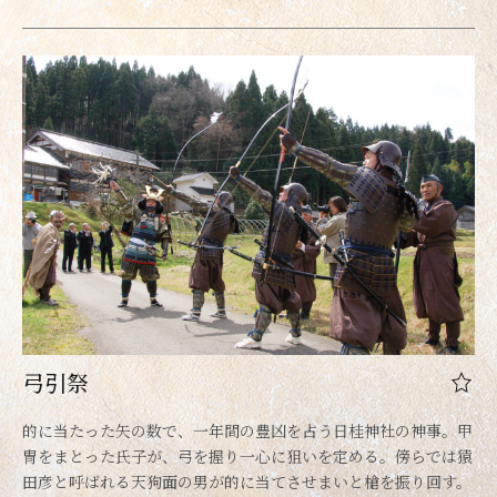
弓引祭
的に当たった矢の数で、一年間の豊凶を占う日桂神社の神事。甲
冑をまとった氏子が、弓を握り一心に狙いを定める。傍らでは猿
田彦と呼ばれる天狗面の男が的に当てさせまいと槍を振り回す。