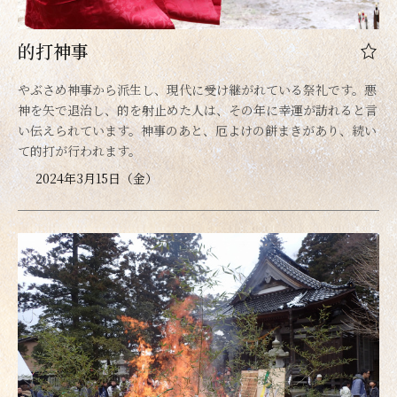
的打神事
やぶさめ神事から派生し、現代に受け継がれている祭礼です。悪
神を矢で退治し、的を射止めた人は、その年に幸運が訪れると言
い伝えられています。神事のあと、厄よけの餅まきがあり、続い
て的打が行われます。
2024年3月15日（金）