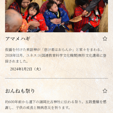
アマメハギ
仮面を付けた来訪神が「怠け者はおらんか」と家々をまわる。
2018年11月、ユネスコ(国連教育科学文化機関)無形文化遺産に登
録されました。
2024年1月2日（火）
おんねも祭り
約600年前から道下の諸岡比古神社に伝わる祭り。五穀豊穣を感
謝し、子供の成長と無病息災を祈ります。