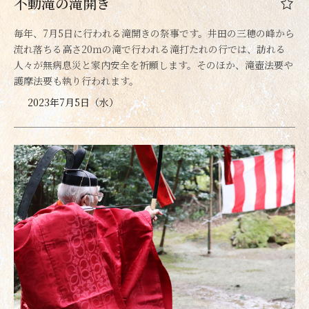
不動滝の滝開き
毎年、7月5日に行われる滝開きの祭事です。井田の三穂の峰から
流れ落ちる高さ20ｍの滝で行われる滝打たれの行では、訪れる
人々が無病息災と家内安全を祈願します。そのほか、滝壺法要や
護摩法要も執り行われます。
2023年7月5日（水）