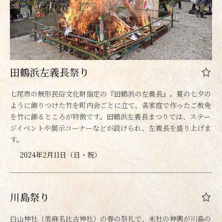
田鶴浜左義長祭り
七尾市の無形民俗文化財指定の『田鶴浜の左義長』。夏の七夕の
ように飾りつけた竹を町内会ごとに立て、各家庭で作ったご赦免
を竹に飾るところが特徴です。田鶴浜左義長まつりでは、ステー
ジイベントや展示コーナーなどが設けられ、左義長を盛り上げま
す。
2024年2月11日（日・祝）
川島祭り
白山神社（美麻名比古神社）の春の祭礼で、末社の神輿が川島の