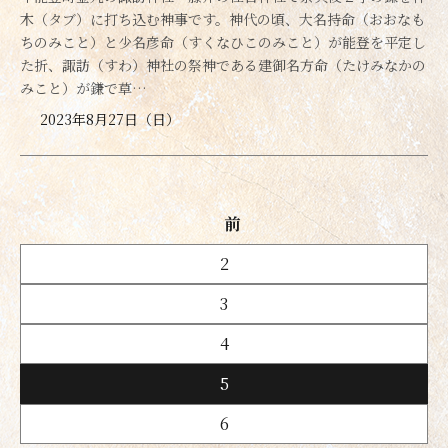
木（タブ）に打ち込む神事です。神代の頃、大名持命（おおなも
ちのみこと）と少名彦命（すくなひこのみこと）が能登を平定し
た折、諏訪（すわ）神社の祭神である建御名方命（たけみなかの
みこと）が鎌で草…
2023年8月27日（日）
前
2
3
4
5
6