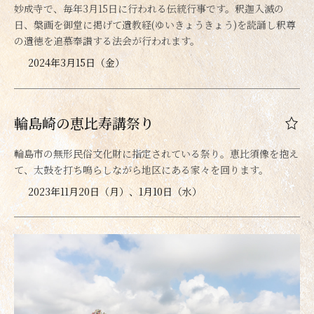
妙成寺で、毎年3月15日に行われる伝統行事です。釈迦入滅の
日、槃画を御堂に掲げて遺教経(ゆいきょうきょう)を読誦し釈尊
の遺徳を追慕奉讃する法会が行われます。
2024年3月15日（金）
輪島崎の恵比寿講祭り
輪島市の無形民俗文化財に指定されている祭り。恵比須像を抱え
て、太鼓を打ち鳴らしながら地区にある家々を回ります。
2023年11月20日（月）、1月10日（水）