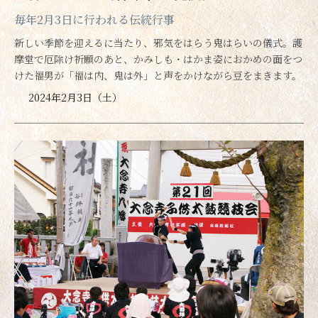
毎年2月3日に行われる伝統行事
新しい季節を迎えるに当たり、邪気をはらう鬼はらいの儀式。護
摩堂で厄除け祈願のあと、かみしも・はかま姿におかめの面をつ
けた福男が「福は内、鬼は外」と声をかけながら豆をまきます。
2024年2月3日（土）