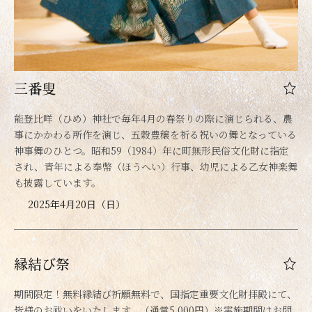
三番叟
能登比咩（ひめ）神社で毎年4月の春祭りの際に演じられる、農
事にかかわる所作を演じ、五穀豊穣を祈る祝いの舞となっている
神事舞のひとつ。昭和59（1984）年に町無形民俗文化財に指定
され、青年による奉幣（ほうへい）行事、幼児による乙女神楽舞
も披露しています。
2025年4月20日（日）
縁結び祭
期間限定！無料縁結び祈願無料で、国指定重要文化財拝殿にて、
皆様のお祓いをいたします。（通常5,000円）※実施期間はお問