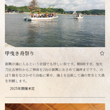
甲曳き舟祭り
御輿が海に入るという全国でも珍しい祭です。朝8時すぎ、加夫
刀比古神社からご神体を2台の御輿におさめて海岸まで下り、の
ぼり旗をなびかせた台船に乗せ、海上を巡航して海の安全と大漁
を祈願します。
2025年開催未定