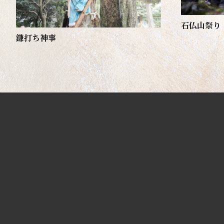
石仏山祭り
鎌打ち神事