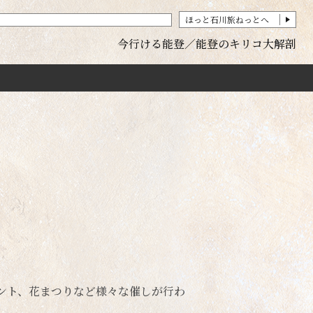
ほっと石川旅ねっとへ
今行ける能登
能登のキリコ大解剖
ント、花まつりなど様々な催しが行わ