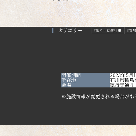
カテゴリー
#祭り・伝統行事
#参
開催期間
2023年5
所在地
石川県輪島市
会場
総持寺通り
※施設情報が変更される場合があ