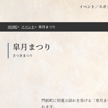
イベント
スポ
HOME
イベント
皐月まつり
皐月まつり
門前町に初夏の訪れを告げる「皐月ま
れます。