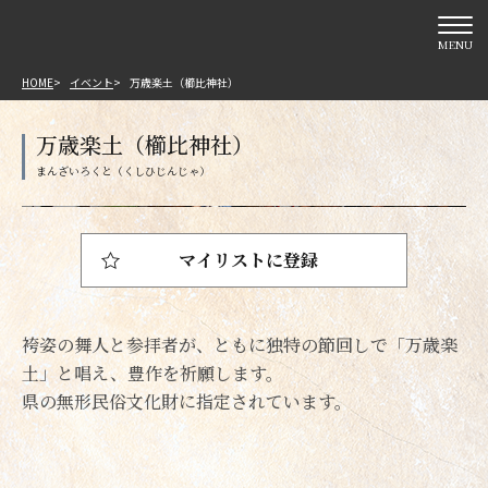
MENU
HOME
イベント
万歳楽土（櫛比神社）
万歳楽土（櫛比神社）
マイリストに登録
袴姿の舞人と参拝者が、ともに独特の節回しで「万歳楽
土」と唱え、豊作を祈願します。
県の無形民俗文化財に指定されています。