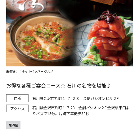
画像提供：ホットペッパー グルメ
お得な各種ご宴会コース☆ 石川の名物を堪能♪
石川県金沢市片町１-７-２３ 金劇パシオンビル２F
石川県金沢市片町１-7-23 金劇パシオン２F 金沢駅東口よ
りバスで15分。片町下車徒歩30秒
居酒屋