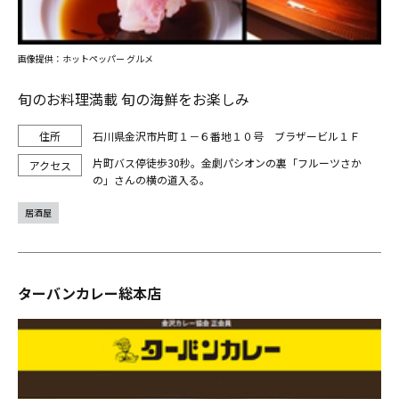
画像提供：ホットペッパー グルメ
旬のお料理満載 旬の海鮮をお楽しみ
石川県金沢市片町１－６番地１０号 ブラザービル１Ｆ
片町バス停徒歩30秒。金劇パシオンの裏「フルーツさか
の」さんの横の道入る。
居酒屋
ターバンカレー総本店