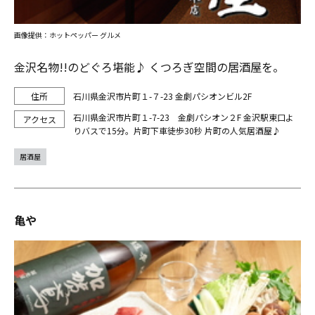
画像提供：ホットペッパー グルメ
金沢名物!!のどぐろ堪能♪ くつろぎ空間の居酒屋を。
石川県金沢市片町１-７-23 金劇パシオンビル2F
石川県金沢市片町１-7-23 金劇パシオン２F 金沢駅東口よ
りバスで15分。片町下車徒歩30秒 片町の人気居酒屋♪
居酒屋
亀や