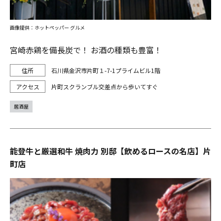
画像提供：ホットペッパー グルメ
宮崎赤鶏を備長炭で！ お酒の種類も豊富！
石川県金沢市片町１-7-1プライムビル1階
片町スクランブル交差点から歩いてすぐ
居酒屋
能登牛と厳選和牛 焼肉力 別邸【飲めるロースの名店】片
町店