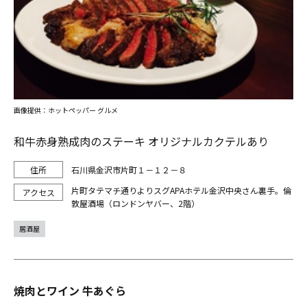
画像提供：ホットペッパー グルメ
和牛赤身熟成肉のステーキ オリジナルカクテルあり
石川県金沢市片町１－１２－８
片町タテマチ通りよりスグAPAホテル金沢中央さん裏手。倫
敦屋酒場（ロンドンヤバー、2階）
居酒屋
焼肉とワイン 牛あぐら