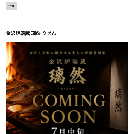
洋食
金沢炉端蔵 璃然 りぜん