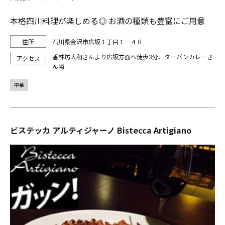
本格四川料理が楽しめる◎ お酒の種類も豊富にご用意
石川県金沢市広坂１丁目１－４８
香林坊大和さんより広坂方面へ徒歩3分、ターバンカレーさ
ん隣
中華
ビステッカ アルティジャーノ Bistecca Artigiano