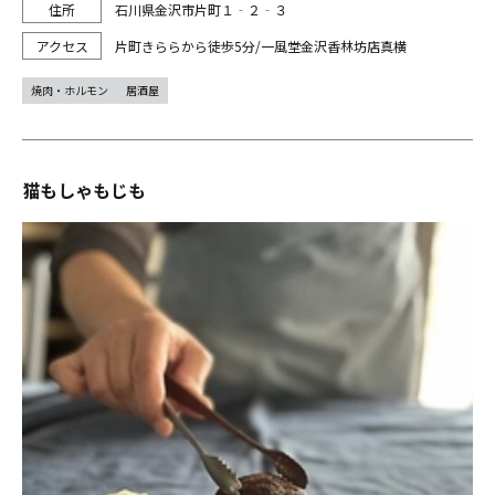
石川県金沢市片町１‐２‐３
片町きららから徒歩5分/一風堂金沢香林坊店真横
焼肉・ホルモン
居酒屋
猫もしゃもじも