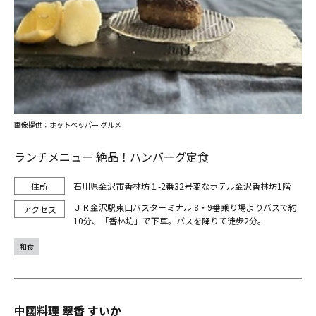
画像提供：ホットペッパー グルメ
ランチメニュー 絶品！ハンバーグ定食
石川県金沢市香林坊１-2番32号変なホテル金沢香林坊1階
ＪＲ金沢駅東口バスターミナル 8・9番乗り場よりバスで約
10分、「香林坊」で下車。バスを降りて徒歩2分。
和食
中國料理 翠香 すいか