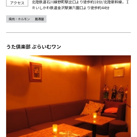
北陸鉄道石川線野町駅出口より徒歩約18分/北陸新幹線，Ｉ
Ｒいしかわ鉄道金沢駅兼六園口より徒歩約44分
焼肉・ホルモン
居酒屋
うた倶楽部 ぷらいむワン