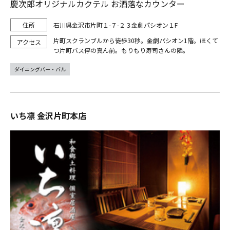
慶次郎オリジナルカクテル お洒落なカウンター
石川県金沢市片町１-７-２３金劇パシオン１F
片町スクランブルから徒歩30秒。金劇パシオン1階。ほくて
つ片町バス停の真ん前。もりもり寿司さんの隣。
ダイニングバー・バル
いち凛 金沢片町本店