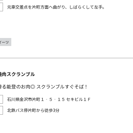
元車交差点を片町方面へ曲がり、しばらくして左手。
イーツ
焼肉スクランブル
誇る能登のお肉◎ スクランブルすぐそば！
石川県金沢市片町１‐５‐１５ セキビル１Ｆ
北鉄バス停片町から徒歩3分