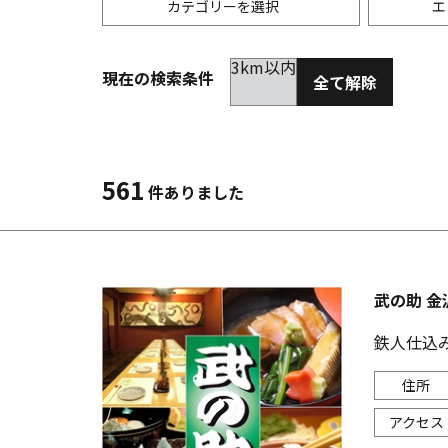
カテゴリーを選択
エ
3km以内
現在の検索条件
全て解除
居酒屋
金沢(片町･香林坊･にし茶屋周辺)
未選択
ダイ
300
洋食
金沢(金沢駅･近江町･ひがし茶屋)
2km以内
イタ
3km
561
件ありました
韓国料理
金沢市他・野々市・白山・内灘
アジ
バー・カクテル
輪島・七尾・加賀・石川県その他
ラー
武の助 金
その他グルメ
鉄人仕込