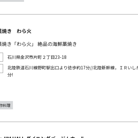
藁焼き わら火
藁焼き「わら火」 絶品の海鮮藁焼き
石川県金沢市片町２丁目23-18
北陸鉄道石川線野町駅出口より徒歩約17分//北陸新幹線，ＩＲい
分!
作料理