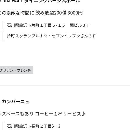
Bar JIM HALL ダイニングバージムホール
の素敵な時間に 飲み放題200種 3000円
石川県金沢市片町１丁目５-１５ 関ビル３Ｆ
片町スクランブルすぐ・セブンイレブンさん３Ｆ
タリアン・フレンチ
・カンパーニュ
ンスペースもあり コーヒー１杯サービス♪
石川県金沢市長町２丁目5ー3