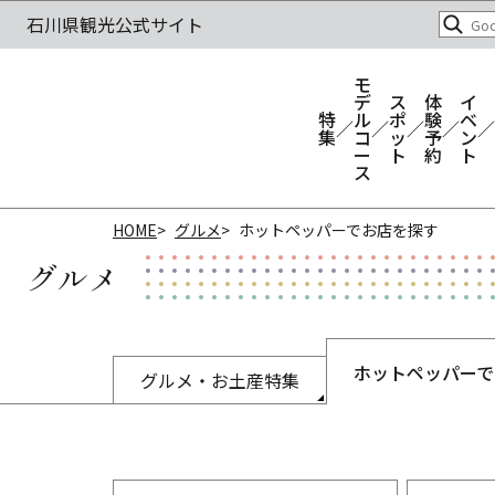
モ
デ
ス
体
イ
特
ル
ポ
験
ベ
集
コ
ッ
予
ン
ー
ト
約
ト
ス
HOME
グルメ
ホットペッパーでお店を探す
グルメ
ホットペッパーで
グルメ・お土産特集