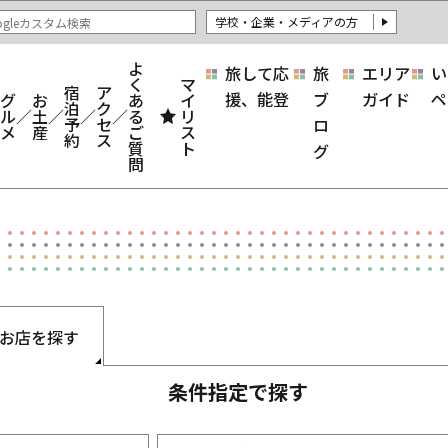
学校・企業・メディアの方
よ
旅して応
旅
エリア
い
く
マ
宿
ア
援、能登
ブ
ガイド
ペ
グ
お
あ
イ
泊
ク
ル
土
る
リ
予
セ
ロ
メ
産
ご
ス
約
ス
質
ト
グ
問
お店を探す
条件指定で探す