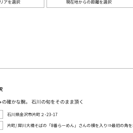
リアを選択
現在地からの距離を選択
ニングバー・バル
m以内
創作料理
500m以内
リアン・フレンチ
以内
中華
ア・エスニック料理
各国料理
メン
お好み焼き・もんじゃ
沢
みの確かな腕。 石川の旬をそのまま頂く
石川県金沢市片町２-23-17
片町/ 犀川大橋そばの「8番らーめん」さんの横を入り⇒最初の角を