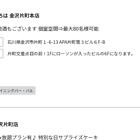
ろは 金沢片町本店
地酒もございます 個室空間⇒最大80名様可能
石川県金沢市片町１-6-13 APA片町第３ビル６F-B
片町交差点目の前！1Fにローソンが入ったビルの6Fになります。
イニングバー・バル
沢片町店
み放題プラン有♪ 特別な日サプライズケーキ