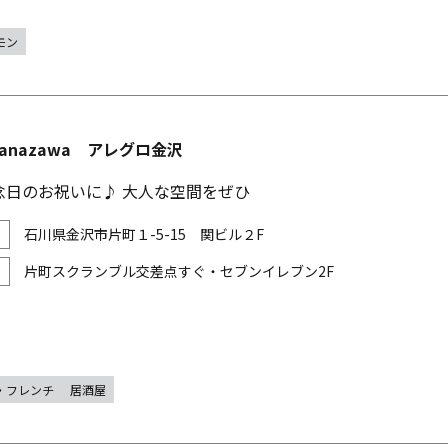
モン
o Kanazawa アレグロ金沢
念日のお祝いに♪ 大人な空間をぜひ
石川県金沢市片町１-5-15 関ビル２F
片町スクランブル交差点すぐ・セブンイレブン2F
・フレンチ
居酒屋