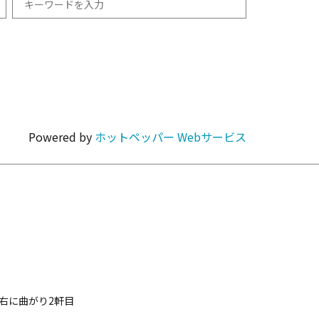
和食
1km以内
焼肉・ホルモン
Powered by
ホットペッパー Webサービス
カラオケ・パーティ
カフェ・スイーツ
右に曲がり2軒目