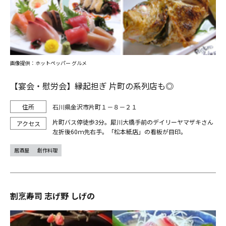
画像提供：ホットペッパー グルメ
【宴会・慰労会】縁起担ぎ 片町の系列店も◎
石川県金沢市片町１－８－２１
片町バス停徒歩3分。犀川大橋手前のデイリーヤマザキさん
左折後60ｍ先右手。「松本紙店」の看板が目印。
居酒屋
創作料理
割烹寿司 志げ野 しげの