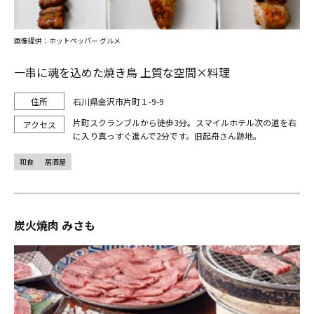
画像提供：ホットペッパー グルメ
一串に魂を込めた焼き鳥 上質な空間×料理
石川県金沢市片町１-9-9
片町スクランブルから徒歩3分。スマイルホテル次の道を右
に入り真っすぐ進んで2分です。旧起舟さん跡地。
和食
居酒屋
炭火焼肉 みさも