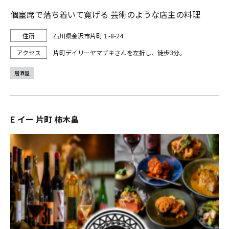
個室席で落ち着いて寛げる 芸術のような店主の料理
石川県金沢市片町１-8-24
片町デイリーヤマザキさんを左折し、徒歩3分。
居酒屋
E イー 片町 柿木畠