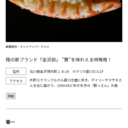
画像提供：ホットペッパー グルメ
翔の新ブランド『金沢前』 ”贅”を味わえる特等席！
石川県金沢市片町１-8-24 ホクリク犀川ビル1F
片町スクランブルから犀川方面に歩き、デイリーヤマザキさ
んを左に曲がり、100mほど歩き右手の「酔っさん」の奥
和食
箸一