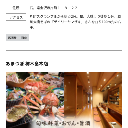
石川県金沢市片町１－８－２２
片町スクランブルから徒歩2分。犀川大橋より徒歩１分。犀
川大橋そばの「デイリーヤマザキ」さんを曲り100m先の右
手。
居酒屋
和食
あまつぼ 柿木畠本店