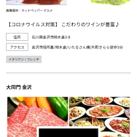
画像提供：ホットペッパー グルメ
【コロナウイルス対策】 こだわりのワインが豊富♪
石川県金沢市柿木畠3-8
金沢市役所裏/柿木畠/いたるさん横/片町きらら徒歩5分
イタリアン・フレンチ
大同門 金沢