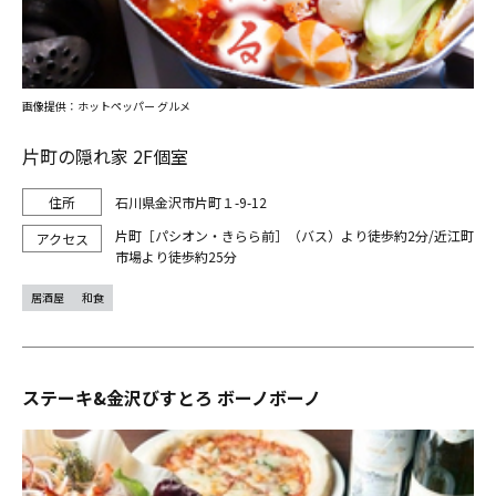
画像提供：ホットペッパー グルメ
片町の隠れ家 2F個室
石川県金沢市片町１-9-12
片町［パシオン・きらら前］（バス）より徒歩約2分/近江町
市場より徒歩約25分
居酒屋
和食
ステーキ&金沢びすとろ ボーノボーノ