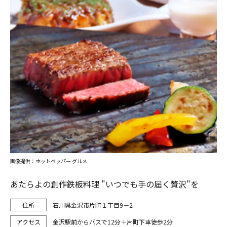
画像提供：ホットペッパー グルメ
あたらよの創作鉄板料理 "いつでも手の届く贅沢"を
石川県金沢市片町１丁目9－2
金沢駅前からバスで12分＋片町下車徒歩2分