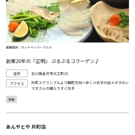
画像提供：ホットペッパー グルメ
創業20年の『正明』 ぷるぷるコラーゲン♪
石川県金沢市大工町25
片町スクランブルより鱗町方向へ歩く⇒右手の旧メガネのシ
マダさんの横入りすぐ左手
和食
あんやとや 片町店