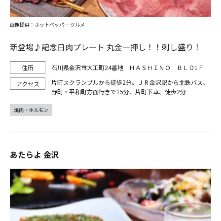
画像提供：ホットペッパー グルメ
新登場♪記念日肉プレート 丸金一押し！！刺し盛り！
石川県金沢市大工町24番地 ＨＡＳＨＩＮＯ ＢＬＤ1Ｆ
片町スクランブルから徒歩2分。ＪＲ金沢駅から北鉄バス、
野町・平和町方面行きで15分、片町下車、徒歩2分
焼肉・ホルモン
あたらよ 金沢