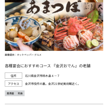
画像提供：ホットペッパー グルメ
各種宴会におすすめコース 『金沢おでん』の老舗
石川県金沢市柿木畠４－７
金沢市役所の裏。金沢21世紀美術館近く。
居酒屋
和食