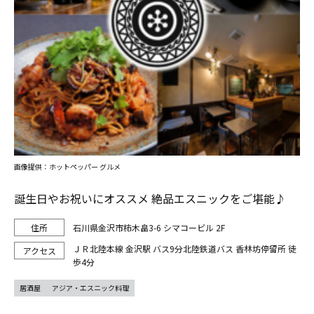
画像提供：ホットペッパー グルメ
誕生日やお祝いにオススメ 絶品エスニックをご堪能♪
石川県金沢市柿木畠3-6 シマコービル 2F
ＪＲ北陸本線 金沢駅 バス9分北陸鉄道バス 香林坊停留所 徒
歩4分
居酒屋
アジア・エスニック料理