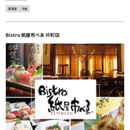
居酒屋
洋食
Bistro 紙屋市べゑ 片町店