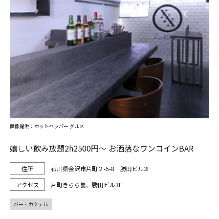
画像提供：ホットペッパー グルメ
嬉しい飲み放題2h2500円～ お洒落なワンコインBAR
石川県金沢市片町２-5-8 勝田ビル3F
片町きらら裏、勝田ビル3F
バー・カクテル