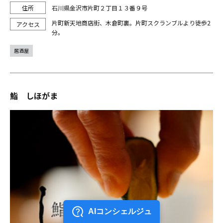
石川県金沢市片町２丁目１３番９号
片町新天地商店街、木倉町裏。片町スクランブルより徒歩2
分。
居酒屋
鮨 しほがま