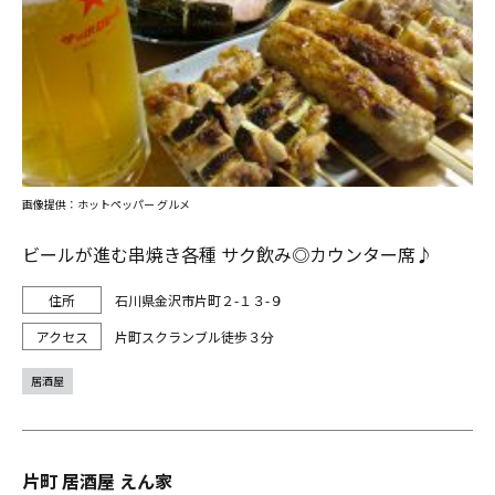
画像提供：ホットペッパー グルメ
ビールが進む串焼き各種 サク飲み◎カウンター席♪
石川県金沢市片町２-１３-９
片町スクランブル徒歩３分
居酒屋
片町 居酒屋 えん家