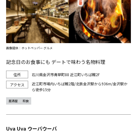
画像提供：ホットペッパー グルメ
記念日のお食事にも デートで味わう名物料理
石川県金沢市青草町88 近江町いちば館2F
近江町市場内いちば館2階/北鉄金沢駅から936m/金沢駅か
ら徒歩15分
居酒屋
和食
Uva Uva ウーバウーバ