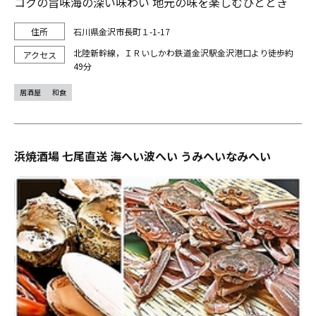
コクの旨味海の深い味わい 地元の味を楽しむひととき
石川県金沢市長町１-1-17
北陸新幹線，ＩＲいしかわ鉄道金沢駅金沢港口より徒歩約
49分
居酒屋
和食
浜焼酒場 七尾直送 海へい波へい うみへいなみへい