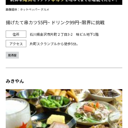
画像提供：ホットペッパー グルメ
揚げたて串カツ55円~ ドリンク99円~限界に挑戦
石川県金沢市片町２丁目3-2 味ビル地下1階
片町スクランブルから徒歩5分。
居酒屋
みきやん