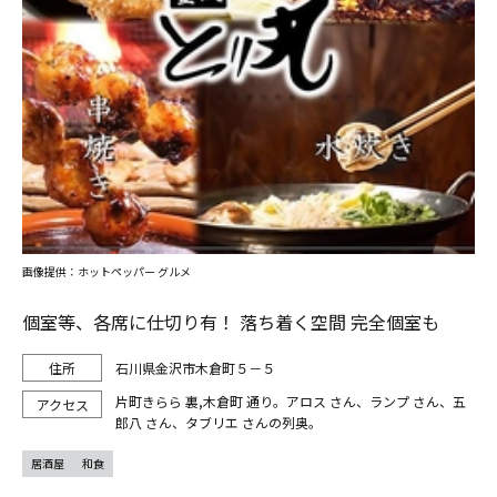
画像提供：ホットペッパー グルメ
個室等、各席に仕切り有！ 落ち着く空間 完全個室も
石川県金沢市木倉町５－５
片町きらら 裏,木倉町 通り。アロス さん、ランプ さん、五
郎八 さん、タブリエ さんの列奥。
居酒屋
和食