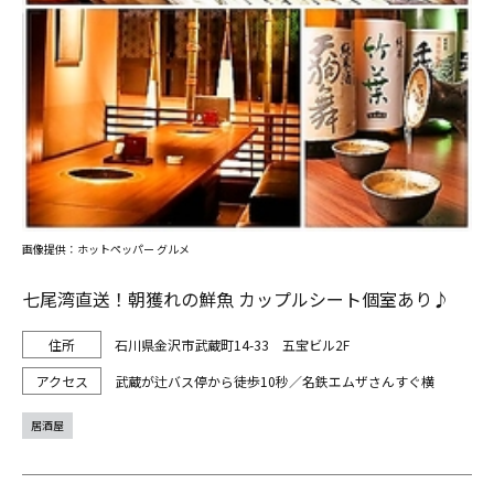
画像提供：ホットペッパー グルメ
七尾湾直送！朝獲れの鮮魚 カップルシート個室あり♪
石川県金沢市武蔵町14-33 五宝ビル2F
武蔵が辻バス停から徒歩10秒／名鉄エムザさんすぐ横
居酒屋