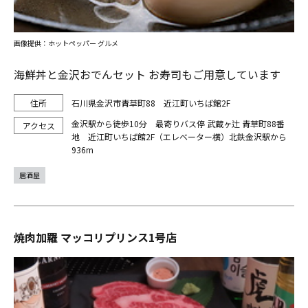
画像提供：ホットペッパー グルメ
海鮮丼と金沢おでんセット お寿司もご用意しています
石川県金沢市青草町88 近江町いちば館2F
金沢駅から徒歩10分 最寄りバス停 武蔵ヶ辻 青草町88番
地 近江町いちば館2F（エレベーター横）北鉄金沢駅から
936m
居酒屋
焼肉加羅 マッコリプリンス1号店