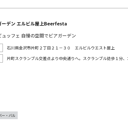
ーデン エルビル屋上Beerfesta
ビュッフェ 自慢の空間でビアガーデン
石川県金沢市片町２丁目２１－３０ エルビルウエスト屋上
片町スクランブル交差点より中央通りへ。スクランブル徒歩１分、
バー・バル