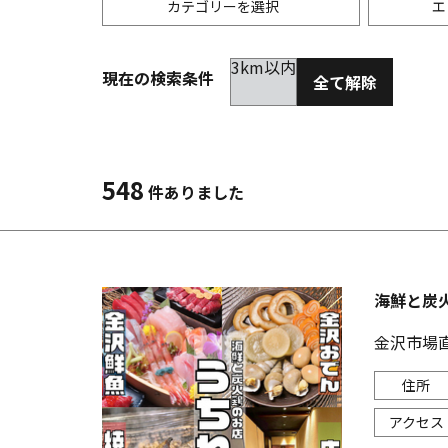
カテゴリーを選択
エ
3km以内
現在の検索条件
全て解除
居酒屋
金沢(片町･香林坊･にし茶屋周辺)
未選択
ダイ
300
洋食
金沢(金沢駅･近江町･ひがし茶屋)
2km以内
イタ
3km
548
件ありました
韓国料理
金沢市他・野々市・白山・内灘
アジ
バー・カクテル
輪島・七尾・加賀・石川県その他
ラー
海鮮と炭
その他グルメ
金沢市場直