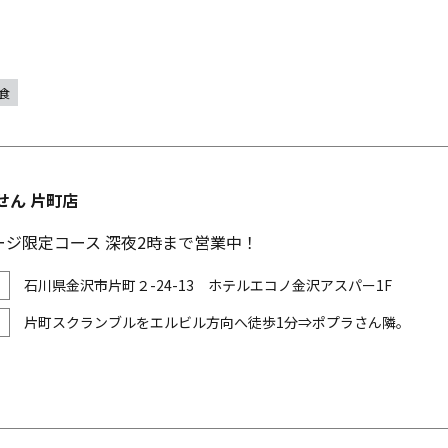
食
せん 片町店
ージ限定コース 深夜2時まで営業中！
石川県金沢市片町２-24-13 ホテルエコノ金沢アスパー1F
片町スクランブルをエルビル方向へ徒歩1分⇒ポプラさん隣。