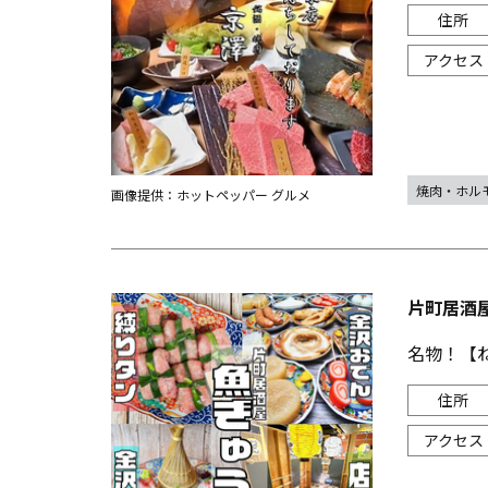
焼肉・ホル
画像提供：ホットペッパー グルメ
片町居酒屋
名物！【ね