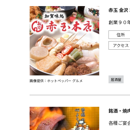
赤玉 金沢
創業９０
居酒屋
画像提供：ホットペッパー グルメ
銘酒・焼
各種ご宴