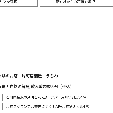
リアを選択
現在地からの距離を選択
ニングバー・バル
m以内
創作料理
500m以内
リアン・フレンチ
以内
中華
ア・エスニック料理
各国料理
メン
お好み焼き・もんじゃ
火鶏のお店 片町居酒屋 うちわ
送！自慢の鮮魚 飲み放題888円（税込）
石川県金沢市片町１-6-13 アパ 片町第3ビル4階
片町スクランブル交差点すぐ！APA片町第３ビル4階