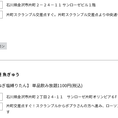
石川県金沢市片町２－２４－１１ サンローゼビル１階
片町スクランブル交差点すぐ。片町スクランブル交差点より中央通
モン
 魚ぎゅう
ぎ塩縛りたん】 単品飲み放題1100円(税込)
石川県金沢市片町２丁目２４-１１ サンローゼ片町オリンピア６F
片町交差点すぐ！スクランブルからポプラさんの方へ進み、ローソ
す