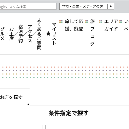
学校・企業・メディアの方
よ
旅して応
旅
エリア
い
く
マ
宿
ア
援、能登
ブ
ガイド
ペ
グ
お
あ
イ
泊
ク
ル
土
る
リ
予
セ
ロ
メ
産
ご
ス
約
ス
質
ト
グ
問
お店を探す
条件指定で探す