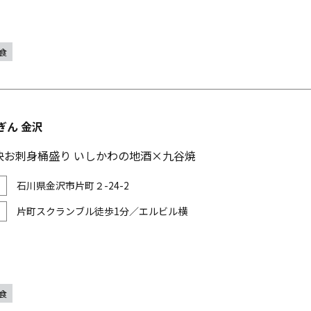
食
ぎん 金沢
快お刺身桶盛り いしかわの地酒×九谷焼
石川県金沢市片町２-24-2
片町スクランブル徒歩1分／エルビル横
食