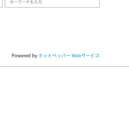
和食
1km以内
焼肉・ホルモン
Powered by
ホットペッパー Webサービス
カラオケ・パーティ
カフェ・スイーツ