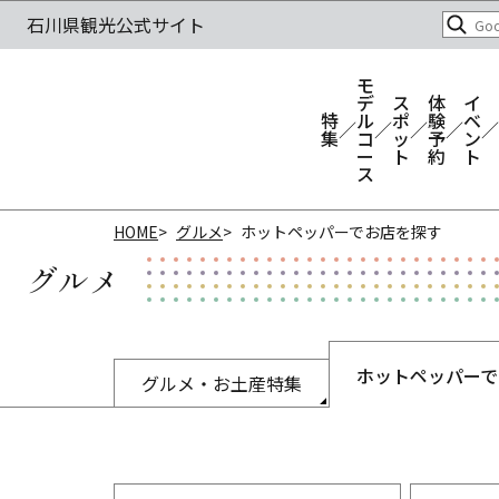
モ
デ
ス
体
イ
特
ル
ポ
験
ベ
集
コ
ッ
予
ン
ー
ト
約
ト
ス
HOME
グルメ
ホットペッパーでお店を探す
グルメ
ホットペッパーで
グルメ・お土産特集