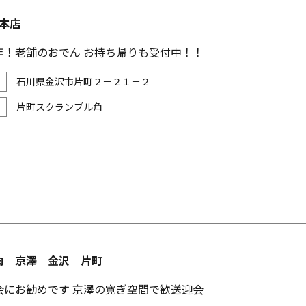
 本店
年！老舗のおでん お持ち帰りも受付中！！
石川県金沢市片町２－２１－２
片町スクランブル角
肉 京澤 金沢 片町
会にお勧めです 京澤の寛ぎ空間で歓送迎会