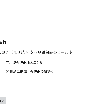
若竹
ん焼き（まぜ焼き 安心品質保証のビール♪
石川県金沢市柿木畠2-8
21世紀美術館、金沢市役所近く
モン