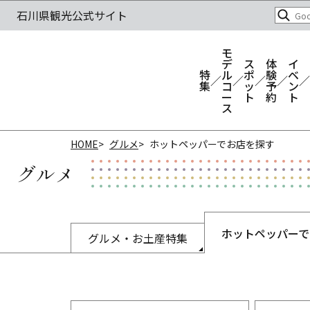
モ
デ
ス
体
イ
特
ル
ポ
験
ベ
集
コ
ッ
予
ン
ー
ト
約
ト
ス
HOME
グルメ
ホットペッパーでお店を探す
グルメ
ホットペッパーで
グルメ・お土産特集