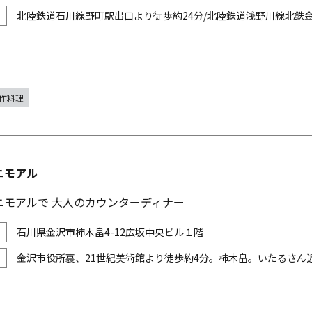
北陸鉄道石川線野町駅出口より徒歩約24分/北陸鉄道浅野川線北鉄金
作料理
 ニモアル
ニモアルで 大人のカウンターディナー
石川県金沢市柿木畠4-12広坂中央ビル１階
金沢市役所裏、21世紀美術館より徒歩約4分。柿木畠。いたるさん