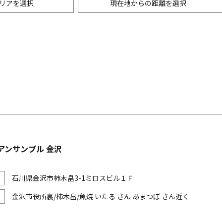
リアを選択
現在地からの距離を選択
ニングバー・バル
m以内
創作料理
500m以内
リアン・フレンチ
以内
中華
ア・エスニック料理
各国料理
メン
お好み焼き・もんじゃ
アンサンブル 金沢
石川県金沢市柿木畠3-1ミロスビル１Ｆ
金沢市役所裏/柿木畠/魚焼 いたる さん あまつぼ さん近く