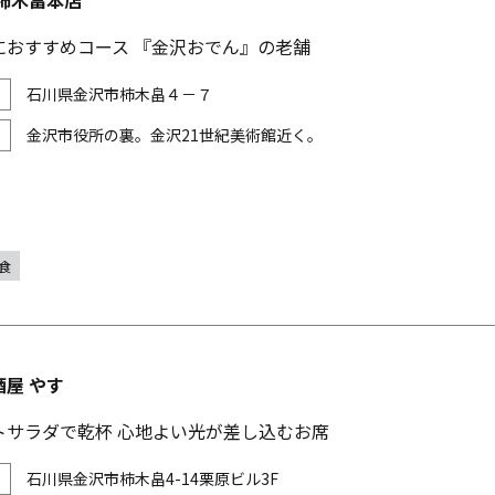
柿木畠本店
におすすめコース 『金沢おでん』の老舗
石川県金沢市柿木畠４－７
金沢市役所の裏。金沢21世紀美術館近く。
食
屋 やす
トサラダで乾杯 心地よい光が差し込むお席
石川県金沢市柿木畠4-14栗原ビル3F