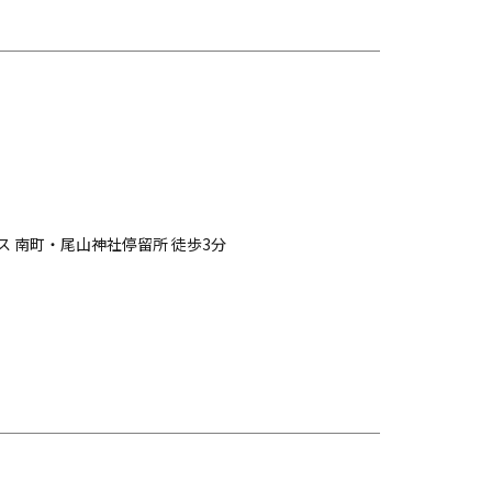
ス 南町・尾山神社停留所 徒歩3分