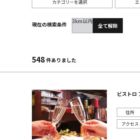
カテゴリーを選択
エ
3km以内
現在の検索条件
全て解除
居酒屋
金沢(片町･香林坊･にし茶屋周辺)
未選択
ダイ
300
洋食
金沢(金沢駅･近江町･ひがし茶屋)
2km以内
イタ
3km
548
件ありました
韓国料理
金沢市他・野々市・白山・内灘
アジ
バー・カクテル
輪島・七尾・加賀・石川県その他
ラー
ビストロ 
その他グルメ