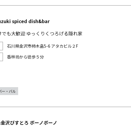
uzuki spiced dish&bar
けでも大歓迎 ゆっくりくつろげる隠れ家
石川県金沢市柿木畠5-6 アタカビル２F
香林坊から徒歩５分
バー・バル
&金沢びすとろ ボーノボーノ