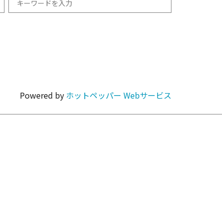
和食
1km以内
焼肉・ホルモン
Powered by
ホットペッパー Webサービス
カラオケ・パーティ
カフェ・スイーツ