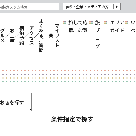
学校・企業・メディアの方
よ
旅して応
旅
エリア
い
く
マ
宿
ア
援、能登
ブ
ガイド
ペ
グ
お
あ
イ
泊
ク
ル
土
る
リ
予
セ
ロ
メ
産
ご
ス
約
ス
質
ト
グ
問
お店を探す
条件指定で探す