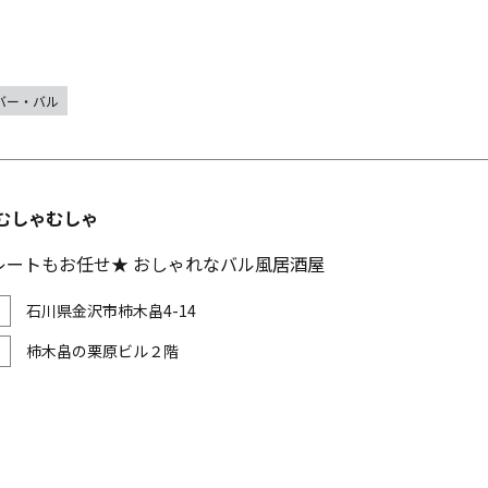
バー・バル
 むしゃむしゃ
レートもお任せ★ おしゃれなバル風居酒屋
石川県金沢市柿木畠4-14
柿木畠の栗原ビル２階