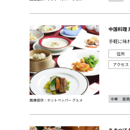
中国料理 
手軽に味
中華
居酒
画像提供：ホットペッパー グルメ