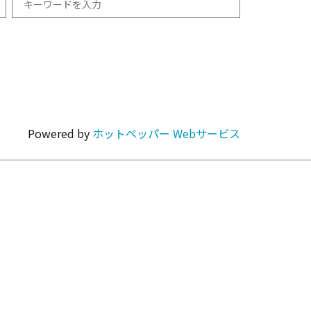
和食
1km以内
焼肉・ホルモン
Powered by
ホットペッパー Webサービス
カラオケ・パーティ
カフェ・スイーツ