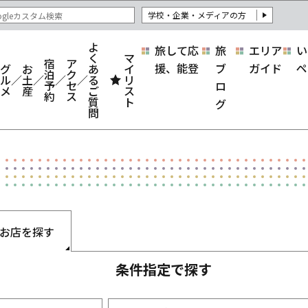
学校・企業・メディアの方
よ
旅して応
旅
エリア
い
く
マ
宿
ア
援、能登
ブ
ガイド
ペ
グ
お
あ
イ
泊
ク
ル
土
る
リ
予
セ
ロ
メ
産
ご
ス
約
ス
質
ト
グ
問
お店を探す
条件指定で探す