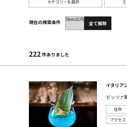
カテゴリーを選択
エ
3km以内
現在の検索条件
全て解除
居酒屋
金沢(片町･香林坊･にし茶屋周辺)
未選択
ダイ
300
洋食
金沢(金沢駅･近江町･ひがし茶屋)
2km以内
イタ
3km
222
件ありました
韓国料理
金沢市他・野々市・白山・内灘
アジ
バー・カクテル
輪島・七尾・加賀・石川県その他
ラー
イタリアン
その他グルメ
ピッツァ