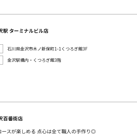
沢駅 ターミナルビル店
石川県金沢市木ノ新保町1-1くつろぎ館3F
金沢駅構内・くつろぎ館3階
沢百番街店
コースが楽しめる 点心は全て職人の手作り◎