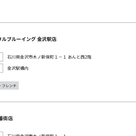
タルブルーイング 金沢駅店
石川県金沢市木ノ新保町１－１ あんと西2階
金沢駅構内
・フレンチ
番街店