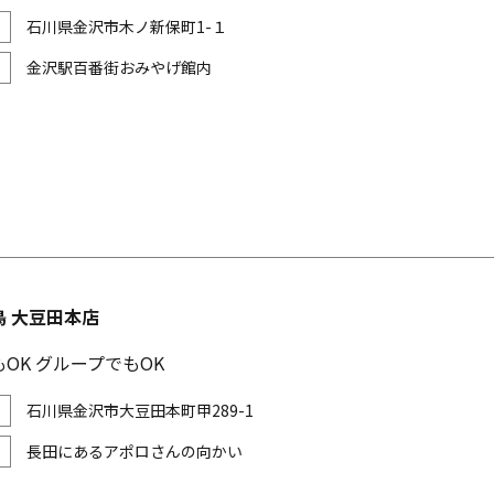
石川県金沢市木ノ新保町1-１
金沢駅百番街おみやげ館内
鳥 大豆田本店
OK グループでもOK
石川県金沢市大豆田本町甲289-1
長田にあるアポロさんの向かい