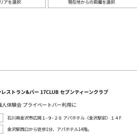
リアを選択
現在地からの距離を選択
ニングバー・バル
m以内
創作料理
500m以内
リアン・フレンチ
以内
中華
ア・エスニック料理
各国料理
メン
お好み焼き・もんじゃ
レストラン&バー 17CLUB セブンティーンクラブ
職人体験会 プライベートバー利用に
石川県金沢市広岡１-９-２８ アパホテル〈金沢駅前〉１４F
金沢駅西口から徒歩1分、アパホテル14階。