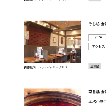
そじ坊 金
居酒屋
画像提供：ホットペッパー グルメ
菜香樓 金
本格中華