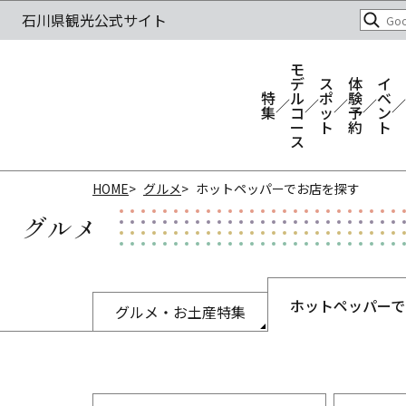
モ
デ
ス
体
イ
特
ル
ポ
験
ベ
集
コ
ッ
予
ン
ー
ト
約
ト
ス
HOME
グルメ
ホットペッパーでお店を探す
グルメ
ホットペッパーで
グルメ・お土産特集