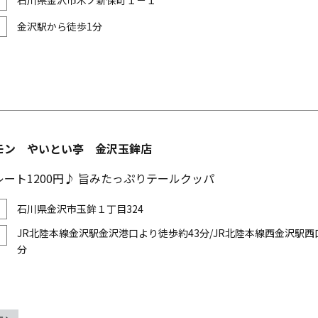
石川県金沢市木ノ新保町１－１
金沢駅から徒歩1分
モン やいとい亭 金沢玉鉾店
ート1200円♪ 旨みたっぷりテールクッパ
石川県金沢市玉鉾１丁目324
JR北陸本線金沢駅金沢港口より徒歩約43分/JR北陸本線西金沢駅西
分