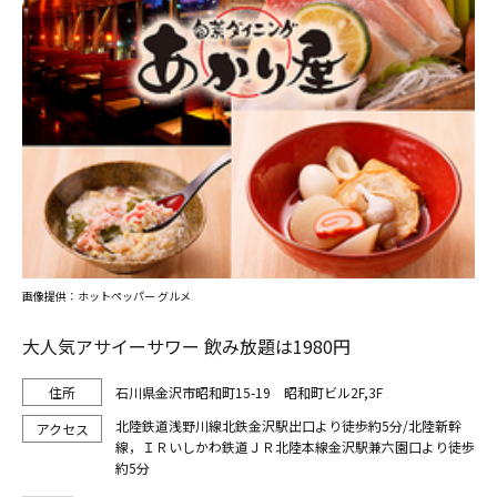
画像提供：ホットペッパー グルメ
大人気アサイーサワー 飲み放題は1980円
石川県金沢市昭和町15-19 昭和町ビル2F,3F
北陸鉄道浅野川線北鉄金沢駅出口より徒歩約5分/北陸新幹
線，ＩＲいしかわ鉄道ＪＲ北陸本線金沢駅兼六園口より徒歩
約5分