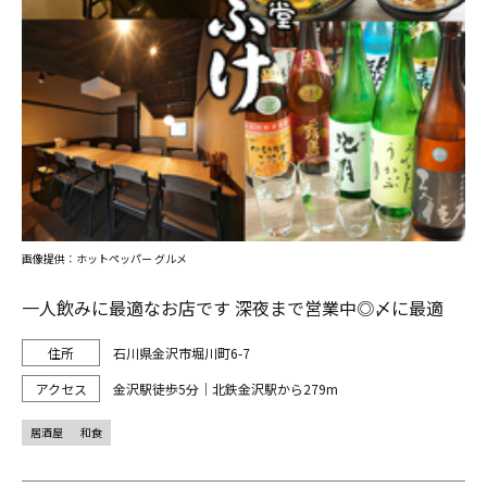
画像提供：ホットペッパー グルメ
一人飲みに最適なお店です 深夜まで営業中◎〆に最適
石川県金沢市堀川町6-7
金沢駅徒歩5分｜北鉄金沢駅から279m
居酒屋
和食