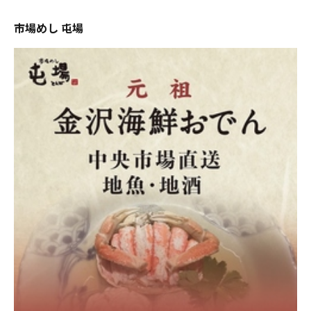
市場めし 屯場