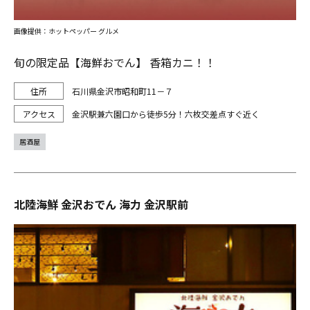
画像提供：ホットペッパー グルメ
旬の限定品【海鮮おでん】 香箱カニ！！
石川県金沢市昭和町11－７
金沢駅兼六園口から徒歩5分！六枚交差点すぐ近く
居酒屋
北陸海鮮 金沢おでん 海力 金沢駅前