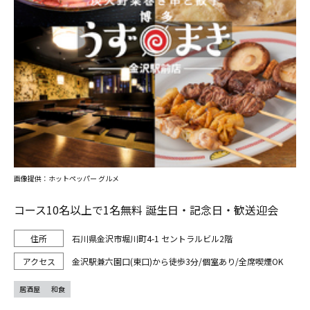
画像提供：ホットペッパー グルメ
コース10名以上で1名無料 誕生日・記念日・歓送迎会
石川県金沢市堀川町4-1 セントラルビル2階
金沢駅兼六園口(東口)から徒歩3分/個室あり/全席喫煙OK
居酒屋
和食