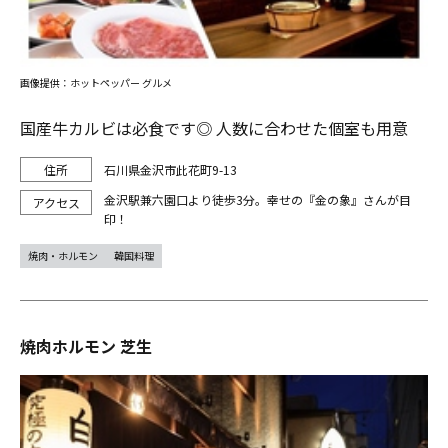
画像提供：ホットペッパー グルメ
国産牛カルビは必食です◎ 人数に合わせた個室も用意
石川県金沢市此花町9-13
金沢駅兼六園口より徒歩3分。幸せの『金の象』さんが目
印！
焼肉・ホルモン
韓国料理
焼肉ホルモン 芝生