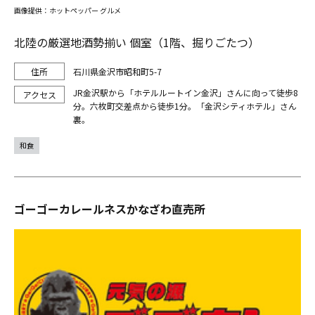
画像提供：ホットペッパー グルメ
北陸の厳選地酒勢揃い 個室（1階、掘りごたつ）
石川県金沢市昭和町5-7
JR金沢駅から「ホテルルートイン金沢」さんに向って徒歩8
分。六枚町交差点から徒歩1分。「金沢シティホテル」さん
裏。
和食
ゴーゴーカレールネスかなざわ直売所