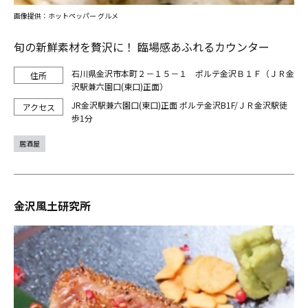
画像提供：ホットペッパー グルメ
旬の新鮮素材を贅沢に！ 臨場感あふれるカウンター
石川県金沢市本町２－１５－１ ポルテ金沢Ｂ１Ｆ（ＪＲ金
沢駅兼六園口(東口)正面）
JR金沢駅兼六園口(東口)正面 ポルテ金沢B1F/ＪＲ金沢駅徒
歩1分
居酒屋
金沢風土研究所