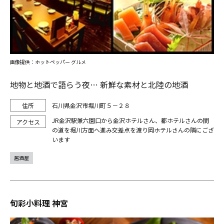
画像提供：ホットペッパー グルメ
地物と地酒で語らう夜… 新鮮な素材と北陸の地酒
石川県金沢市堀川町５－２８
JR金沢駅兼六園口から金沢ホテルさん、都ホテルさんの間
の道を堀川方面へ進み交差点を渡り岡ホテルさんの隣にござ
います
居酒屋
旬彩小料理 神宮