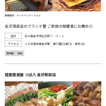
画像提供：ホットペッパー グルメ
金沢港直送のブランド蟹 ご家族の御慶事にお薦め◎
石川県金沢市此花町７－５－１
ＪＲ北陸本線金沢駅 兼六園口(東口) 徒歩3分
居酒屋
和食
個室居酒屋 つぼ八 金沢駅前店