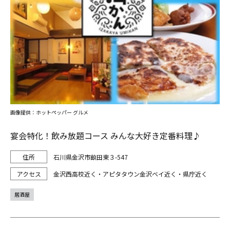
画像提供：ホットペッパー グルメ
宴会特化！飲み放題コース みんな大好き定番料理♪
石川県金沢市畝田東３-547
金沢西高校近く・アピタタウン金沢ベイ近く・県庁近く
居酒屋