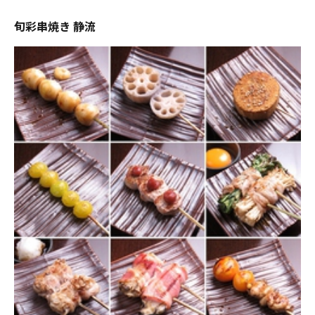
旬彩串焼き 静流