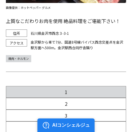
画像提供：ホットペッパー グルメ
上質なこだわりお肉を使用 絶品料理をご堪能下さい！
石川県金沢市西念３-3-1
金沢駅から車で7分、国道8号線バイパス西念交差点を金沢
駅方面へ500m。金沢駅西合同庁舎隣り
焼肉・ホルモン
1
2
3
4