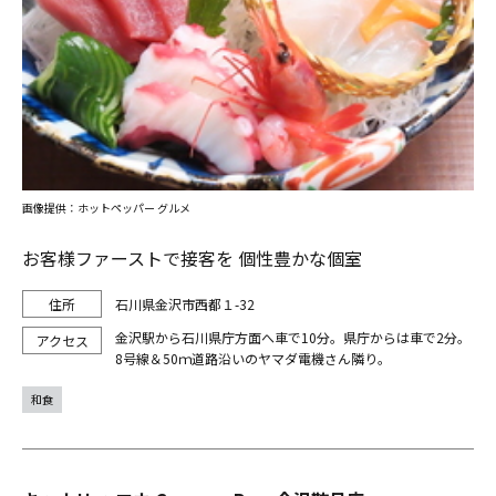
画像提供：ホットペッパー グルメ
お客様ファーストで接客を 個性豊かな個室
石川県金沢市西都１-32
金沢駅から石川県庁方面へ車で10分。県庁からは車で2分。
8号線＆50ｍ道路沿いのヤマダ電機さん隣り。
和食