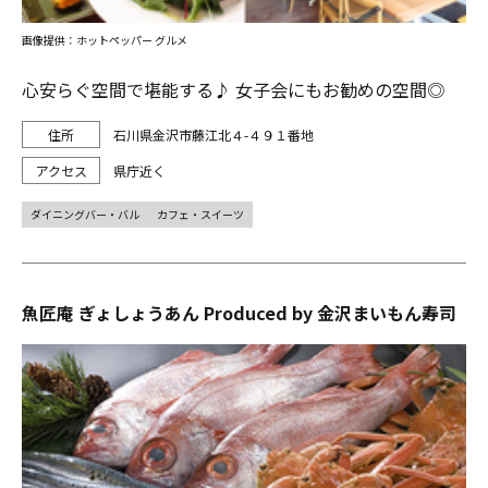
画像提供：ホットペッパー グルメ
心安らぐ空間で堪能する♪ 女子会にもお勧めの空間◎
石川県金沢市藤江北４-４９１番地
県庁近く
ダイニングバー・バル
カフェ・スイーツ
魚匠庵 ぎょしょうあん Produced by 金沢まいもん寿司