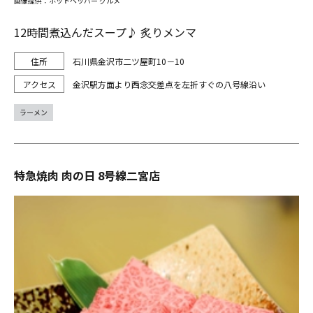
画像提供：ホットペッパー グルメ
12時間煮込んだスープ♪ 炙りメンマ
石川県金沢市二ツ屋町10－10
金沢駅方面より西念交差点を左折すぐの八号線沿い
ラーメン
特急焼肉 肉の日 8号線二宮店