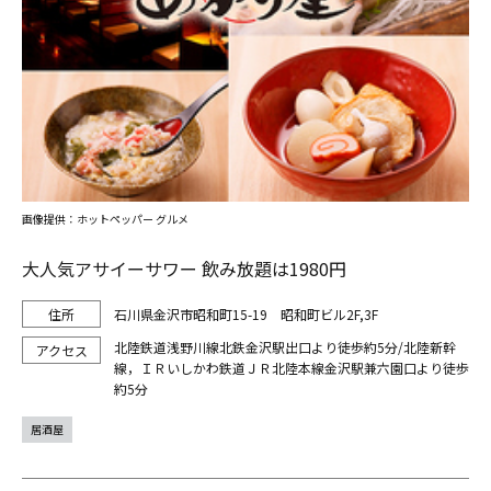
画像提供：ホットペッパー グルメ
大人気アサイーサワー 飲み放題は1980円
石川県金沢市昭和町15-19 昭和町ビル2F,3F
北陸鉄道浅野川線北鉄金沢駅出口より徒歩約5分/北陸新幹
線，ＩＲいしかわ鉄道ＪＲ北陸本線金沢駅兼六園口より徒歩
約5分
居酒屋