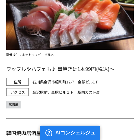
画像提供：ホットペッパー グルメ
ワッフルやパフェも♪ 串焼きは1本99円(税込)～
石川県金沢市昭和町12-7 金駅ビル1Ｆ
金沢駅前、金駅ビル１Ｆ 駅前ガスト裏
居酒屋
韓国焼肉居酒屋MOPPAN 金沢駅前店