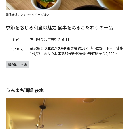
画像提供：ホットペッパー グルメ
季節を感じる和食の魅力 食事を彩るこだわりの一品
石川県金沢市石引２-6-11
金沢駅より北鉄バス6番乗り場 約16分『小立野』下車 徒歩
1分/兼六園よりお車で5分(徒歩20分)/野町駅から2,388m
居酒屋
和食
うみまち酒場 夜木