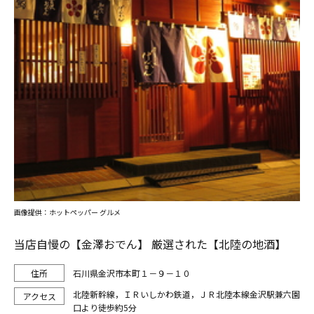
画像提供：ホットペッパー グルメ
当店自慢の【金澤おでん】 厳選された【北陸の地酒】
石川県金沢市本町１－９－１０
北陸新幹線，ＩＲいしかわ鉄道，ＪＲ北陸本線金沢駅兼六園
口より徒歩約5分