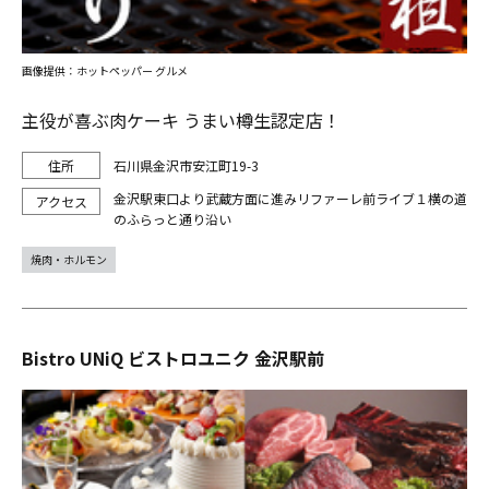
画像提供：ホットペッパー グルメ
主役が喜ぶ肉ケーキ うまい樽生認定店！
石川県金沢市安江町19-3
金沢駅東口より武蔵方面に進みリファーレ前ライブ１横の道
のふらっと通り沿い
焼肉・ホルモン
Bistro UNiQ ビストロユニク 金沢駅前