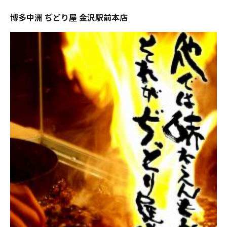
博多中洲 ぢどり屋 金沢駅前本店