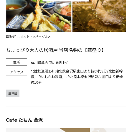
画像提供：ホットペッパー グルメ
ちょっぴり大人の居酒屋 当店名物の【籠盛り】
石川県金沢市此花町1-7
北陸鉄道浅野川線北鉄金沢駅出口より徒歩約8分/北陸新幹
線，IRいしかわ鉄道，JR北陸本線金沢駅兼六園口より徒歩
約10分
居酒屋
Cafe たもん 金沢