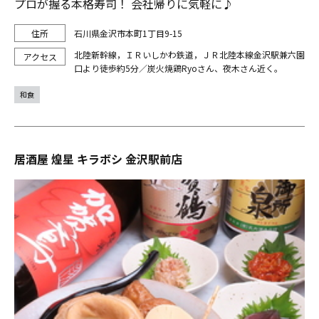
プロが握る本格寿司！ 会社帰りに気軽に♪
石川県金沢市本町1丁目9-15
北陸新幹線，ＩＲいしかわ鉄道，ＪＲ北陸本線金沢駅兼六園
口より徒歩約5分／炭火焼鶏Ryoさん、夜木さん近く。
和食
居酒屋 煌星 キラボシ 金沢駅前店