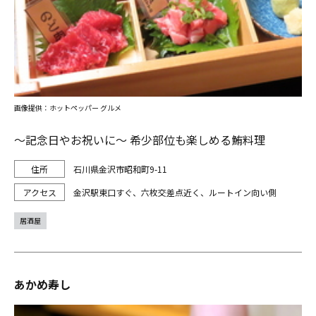
画像提供：ホットペッパー グルメ
～記念日やお祝いに～ 希少部位も楽しめる鮪料理
石川県金沢市昭和町9-11
金沢駅東口すぐ、六枚交差点近く、ルートイン向い側
居酒屋
あかめ寿し