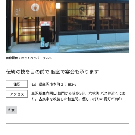
画像提供：ホットペッパー グルメ
伝統の技を目の前で 個室で宴会も承ります
石川県金沢市本町２丁目2-3
金沢駅兼六園口 鼓門から徒歩5分。六枚町 バス停近くにあ
り。古民家を改装した和空間。優しい灯りの提灯が目印
和食