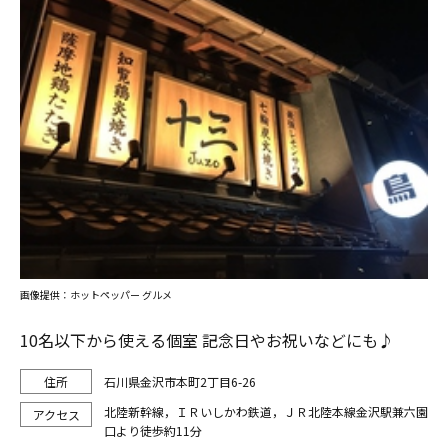
画像提供：ホットペッパー グルメ
10名以下から使える個室 記念日やお祝いなどにも♪
石川県金沢市本町2丁目6-26
北陸新幹線，ＩＲいしかわ鉄道，ＪＲ北陸本線金沢駅兼六園
口より徒歩約11分