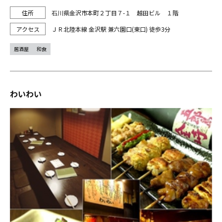
石川県金沢市本町２丁目７-１ 越田ビル １階
ＪＲ北陸本線 金沢駅 兼六園口(東口) 徒歩3分
居酒屋
和食
わいわい