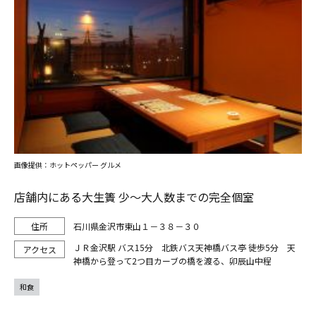
画像提供：ホットペッパー グルメ
店舗内にある大生簀 少～大人数までの完全個室
石川県金沢市東山１－３８－３０
ＪＲ金沢駅 バス15分 北鉄バス天神橋バス亭 徒歩5分 天
神橋から登って2つ目カーブの橋を渡る、卯辰山中程
和食