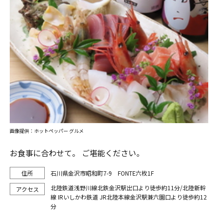
画像提供：ホットペッパー グルメ
お食事に合わせて。 ご堪能ください。
石川県金沢市昭和町7-9 FONTE六枚1F
北陸鉄道浅野川線北鉄金沢駅出口より徒歩約11分/北陸新幹
線 IRいしかわ鉄道 JR北陸本線金沢駅兼六園口より徒歩約12
分