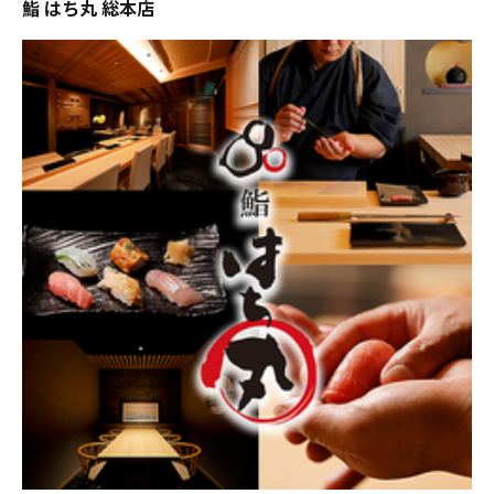
鮨 はち丸 総本店