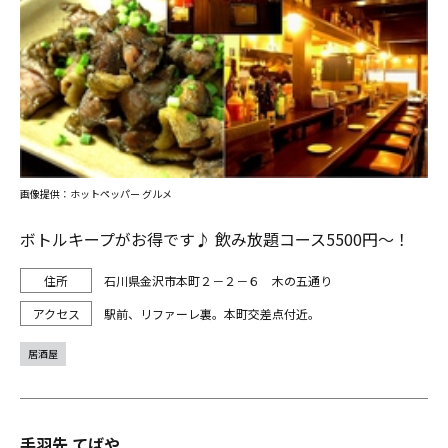
画像提供：ホットペッパー グルメ
ボトルキープがお得です♪ 飲み放題コース5500円～！
石川県金沢市本町２－２－６ 木の五通り
駅前、リファーレ裏。本町交差点付近。
居酒屋
手羽先 てばや