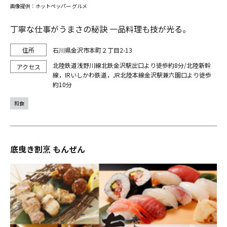
画像提供：ホットペッパー グルメ
丁寧な仕事がうまさの秘訣 一品料理も技が光る。
石川県金沢市本町２丁目2-13
北陸鉄道浅野川線北鉄金沢駅出口より徒歩約8分/北陸新幹
線，IRいしかわ鉄道，JR北陸本線金沢駅兼六園口より徒歩
約10分
和食
底曳き割烹 もんぜん