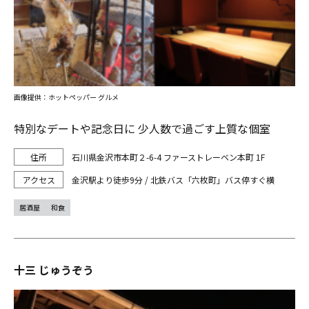
画像提供：ホットペッパー グルメ
特別なデートや記念日に 少人数で過ごす上質な個室
石川県金沢市本町２-6-4 ファーストレーベン本町 1F
金沢駅より徒歩9分 / 北鉄バス「六枚町」バス停すぐ横
居酒屋
和食
十三 じゅうぞう