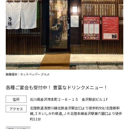
画像提供：ホットペッパー グルメ
各種ご宴会も受付中！ 豊富なドリンクメニュー！
石川県金沢市本町２－６－１５ 金沢駅前ビル１F
北陸鉄道浅野川線北鉄金沢駅出口より徒歩約9分/北陸新幹
線,ＩＲいしかわ鉄道,ＪＲ北陸本線金沢駅兼六園口より徒歩
約11分