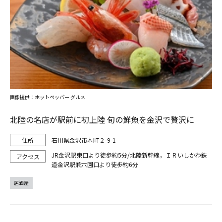
画像提供：ホットペッパー グルメ
北陸の名店が駅前に初上陸 旬の鮮魚を金沢で贅沢に
石川県金沢市本町２-9-1
JR金沢駅東口より徒歩約5分/北陸新幹線，ＩＲいしかわ鉄
道金沢駅兼六園口より徒歩約6分
居酒屋