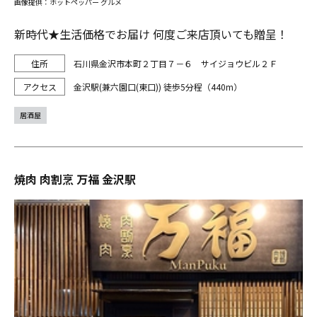
画像提供：ホットペッパー グルメ
新時代★生活価格でお届け 何度ご来店頂いても贈呈！
石川県金沢市本町２丁目７－６ サイジョウビル２Ｆ
金沢駅(兼六園口(東口)) 徒歩5分程（440m）
居酒屋
焼肉 肉割烹 万福 金沢駅