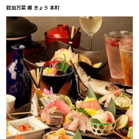
能加万菜 郷 きょう 本町