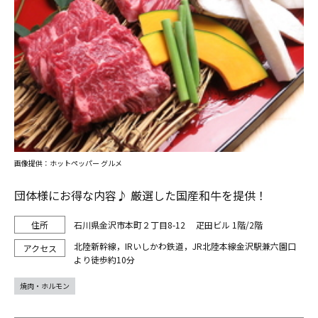
画像提供：ホットペッパー グルメ
団体様にお得な内容♪ 厳選した国産和牛を提供！
石川県金沢市本町２丁目8-12 疋田ビル 1階/2階
北陸新幹線，IRいしかわ鉄道，JR北陸本線金沢駅兼六園口
より徒歩約10分
焼肉・ホルモン