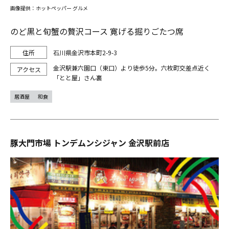
画像提供：ホットペッパー グルメ
のど黒と旬蟹の贅沢コース 寛げる掘りごたつ席
石川県金沢市本町2-9-3
金沢駅兼六園口（東口）より徒歩5分。六枚町交差点近く
「とと屋」さん裏
居酒屋
和食
豚大門市場 トンデムンシジャン 金沢駅前店