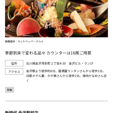
画像提供：ホットペッパー グルメ
季節到来で変わる品々 カウンターは16席ご用意
石川県金沢市本町２丁目4-30 金沢ビル・ラン1F
金沢駅より徒歩約6分。居酒屋ランタンさんから徒歩1分。
日航ホテル裏、かが美さんから徒歩1分。焼肉かなめさん近
く
和食
新時代 金沢駅前店