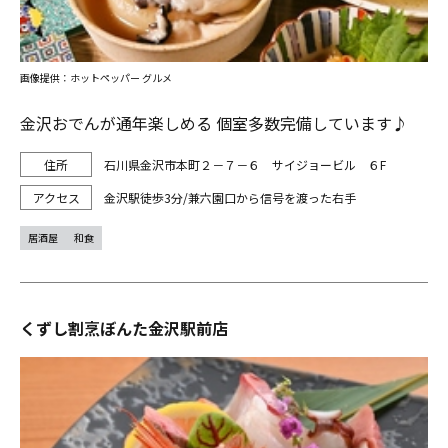
画像提供：ホットペッパー グルメ
金沢おでんが通年楽しめる 個室多数完備しています♪
石川県金沢市本町２－７－６ サイジョービル ６F
金沢駅徒歩3分/兼六園口から信号を渡った右手
居酒屋
和食
くずし割烹ぼんた金沢駅前店