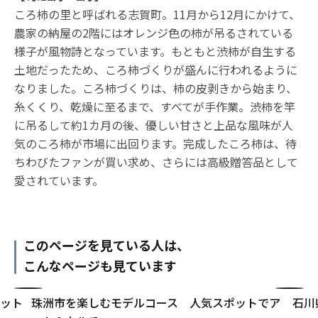
ころ柿の里と呼ばれる志賀町。11月から12月にかけて、
農家の納屋の2階にはオレンジ色の柿が吊るされている
様子が風物詩となっています。もともと渋柿が自生する
土地だったため、ころ柿づくりが盛んに行われるように
なりました。ころ柿づくりは、柿の皮剥きから始まり、
糸くくり、乾燥に至るまで、すべてが手作業。渋柿を竿
に吊るして約1カ月の後、優しい甘さと上品な風味が人
気のころ柿が市場に出回ります。完成したころ柿は、待
ちわびたファンが買い求め、さらには高級贈答品として
愛されています。
このページを見ている人は、
こんなページも見ています
ポット
珠洲市を楽しむモデルコース 人気スポットでア
石川