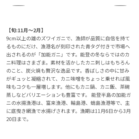
【旬:11月〜2月】
9cm以上の雄のズワイガニで、漁師が品質に自信を持て
るものにだけ、漁港名が刻印された青タグ付きで市場へ
出されるのが「加能ガニ」です。能登の冬ならではのカ
ニ料理はさまざま。素材を活かしたカニ刺しはもちろん
のこと、炭火焼も贅沢な逸品です。香ばしさの中に甘み
がギュッと凝縮されて、カニ味噌をちょっと乗せれば風
味もコクも一層増します。他にもカニ鍋、カニ飯、茶碗
蒸しなどバリエーションも豊富です。 能登半島の加能ガ
ニの水揚漁港は、富来漁港、輪島港、蛸島漁港等で、主
に底曳き網漁で水揚げされます。漁期は11月6日から3月
20日まで。