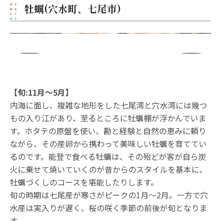
牡蠣(穴水町、七尾市)
【旬:11月〜5月】
内海に面し、複雑な地形をした七尾湾と穴水湾には幾つ
もの入り江があり、至るところに牡蠣棚が浮かんでいま
す。ホタテの原盤を使い、勘と経験と自然の恵みに頼り
ながら、その産卵から携わって美味しい牡蠣を育ててい
るのです。能登で食べる牡蠣は、その殆どが客が自ら炭
火に乗せて焼いていくのが昔からのスタイルを基本に、
牡蠣づくしのコースを堪能したりします。
旬の時期は七尾産が寒さがピークの1月〜2月。一方で穴
水産は実入りが遅く、桜の咲く季節の前後が旬となりま
す。