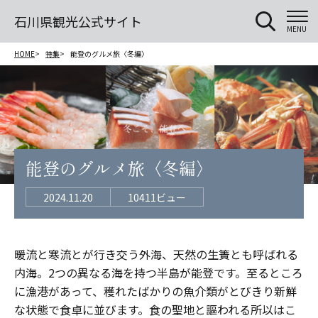
石川県観光公式サイト
MENU
HOME
特集
能登のグルメ旅〈冬編〉
能登のグルメ旅〈冬編〉
2024.11.20
10411ビュー
暖流と寒流とが行き交う外海、天然の生簀とも呼ばれる
内海。2つの異なる海を持つ半島が能登です。至るところ
に漁港があって、穫れたばかりの魚介類がとびきり新鮮
な状態で食卓に並びます。食の聖地と謳われる所以はこ