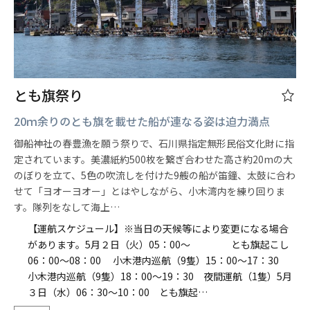
とも旗祭り
20ｍ余りのとも旗を載せた船が連なる姿は迫力満点
御船神社の春豊漁を願う祭りで、石川県指定無形民俗文化財に指
定されています。美濃紙約500枚を繋ぎ合わせた高さ約20mの大
のぼりを立て、5色の吹流しを付けた9艘の船が笛鐘、太鼓に合わ
せて「ヨオーヨオー」とはやしながら、小木湾内を練り回りま
す。隊列をなして海上…
【運航スケジュール】※当日の天候等により変更になる場合
があります。5月２日（火）05：00～ とも旗起こし
06：00～08：00 小木港内巡航（9隻）15：00～17：30
小木港内巡航（9隻）18：00～19：30 夜間運航（1隻）5月
３日（水）06：30～10：00 とも旗起…