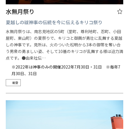
水無月祭り
夏越しの祓神事の伝統を今に伝えるキリコ祭り
水無月祭りは、南志見地区の5町（里町、尊利地町、忍町、小田
屋町、東山町）の夏祭りで、キリコと御輿が勇壮に乱舞する夏越
しの神事です。見所は、火のついた松明から3本の御幣を奪い合
う男衆の勇ましい姿、そして10基のキリコが乱舞する様は迫力満
点です。●由来社伝…
※2022年は神事のみの開催2022年7月30日・31日 ※毎年7
月30日、31日
能登