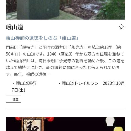
峨山道
峨山禅師の遺徳をしのぶ「峨山道」
門前町「總持寺」と羽咋市酒井町「永光寺」を結ぶ約13里（約
50キロ）の山道です。1340（暦応3）年から双方の住職を兼ねて
いた峨山禅師は、毎日未明に永光寺の朝課を勤めた後、この道を
越えて總持寺に赴き、朝の読経に間に合ったと伝えられていま
す。毎年、禅師の遺徳…
・峨山道巡行 ・峨山道トレイルラン 2023年10月
7日(土)
能登