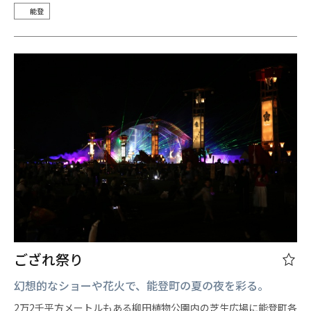
能登
ござれ祭り
幻想的なショーや花火で、能登町の夏の夜を彩る。
2万2千平方メートルもある柳田植物公園内の芝生広場に能登町各