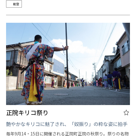
能登
正院キリコ祭り
艶やかなキリコに魅了され、「奴振り」の粋な姿に拍手
毎年9月14・15日に開催される正院町正院の秋祭り。祭りの名物