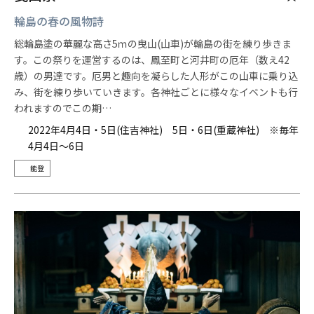
輪島の春の風物詩
総輪島塗の華麗な高さ5ｍの曳山(山車)が輪島の街を練り歩きま
す。この祭りを運営するのは、鳳至町と河井町の厄年（数え42
歳）の男達です。厄男と趣向を凝らした人形がこの山車に乗り込
み、街を練り歩いていきます。各神社ごとに様々なイベントも行
われますのでこの期…
2022年4月4日・5日(住吉神社) 5日・6日(重蔵神社) ※毎年
4月4日～6日
能登