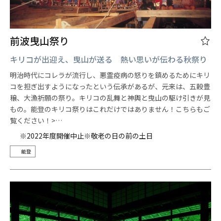
前波曳山祭り
キリコが出迎え、曳山が送る 熱い思いが伝わる秋祭り
明治時代にコレラが流行し、悪霊疫病の怒りを鎮めるためにキリ
コを担ぎ出すようになったという伝承があるが、元来は、五穀豊
穣、大漁祈願の祭り。キリコの乱舞と神輿と曳山の駆け引きが見
もの。能登のキリコ祭りはこれだけではありません！こちらもご
覧ください！>…
※2022年度開催中止※敬老の日の前の土日
能登