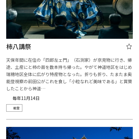
柿八講祭
天保年間に在住の「四郎左ェ門」（石渕家）が京見物に行き、帰
途、土産にと柿の苗を数本持ち帰った。やがて神道地区をはじめ
瑞穂地区全体に広がり特産物となった。折りも折り、たまたま奥
能登視察の前田公がこれを食し「小粒なれど美味である」と賞賛
したことから神道…
毎年11月14日
能登