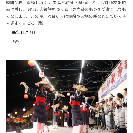
鏡餅２枚（直径1.2ｍ）、丸型小餅50～60個、とうし餅16枚を神
前に供し、明年度大鏡餅をつくるべき当番のものを陪賓としても
てなします。この時、陪賓たちは鏡餅やお膳の餅などについてさ
まざまないどる（難…
毎年11月7日
能登