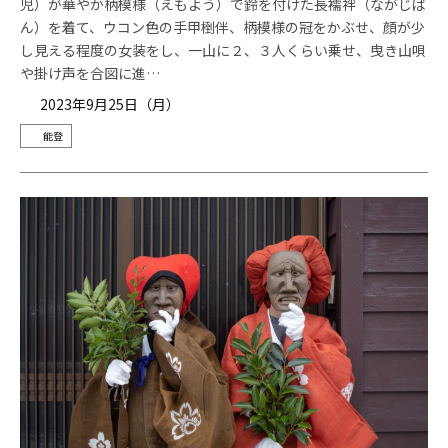
児）が華やか柄模様（えもよう）で鈴を付けた長襦袢（ながじば
ん）を着て、ウコン色の手甲椡伴、柄模様の冠をかぶせ、顔が少
し見える程度の女装をし、一山に２、３人くらい乗せ、曳き山唄
や掛け声を合図に進…
2023年9月25日（月）
能登