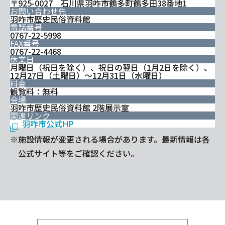
〒925-0027 石川県羽咋市鶴多町鶴多田38番地1
お問い合わせ先
羽咋市歴史民俗資料館
電話番号
0767-22-5998
FAX番号
0767-22-4468
休業日
月曜日（祝日を除く）、祝日の翌日（1月2日を除く）、
12月27日（土曜日）～12月31日（水曜日）
料金
観覧料：無料
会場
羽咋市歴史民俗資料館 2階展示室
関連リンク
羽咋市公式HP
※施設情報が変更される場合があります。最新情報は各
公式サイト等をご確認ください。