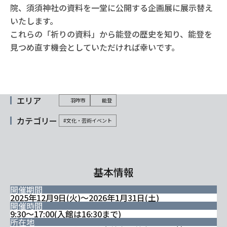
院、須須神社の資料を一堂に公開する企画展に展示替え
いたします。
これらの「祈りの資料」から能登の歴史を知り、能登を
見つめ直す機会としていただければ幸いです。
エリア
羽咋市
能登
カテゴリー
#文化・芸術イベント
基本情報
開催期間
2025年12月9日(火)～2026年1月31日(土)
開催時間
9:30～17:00(入館は16:30まで)
所在地