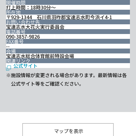
開催時間
打上時間：18時30分～
所在地
〒929-1344 石川県羽咋郡宝達志水町今浜イ4-1
お問い合わせ先
宝達志水大花火実行委員会
電話番号
090-3857-9826
FAX番号
--
会場
宝達志水総合体育館前特設会場
関連リンク
公式サイト
※施設情報が変更される場合があります。最新情報は各
公式サイト等をご確認ください。
マップを表示