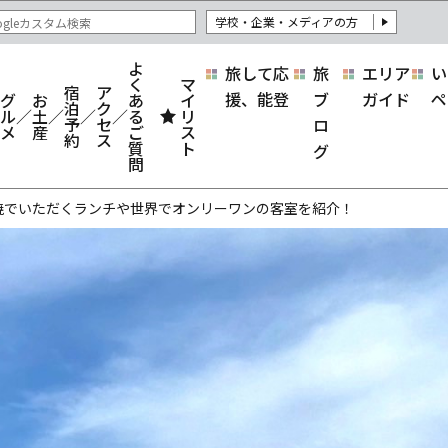
学校・企業・メディアの方
よ
旅して応
旅
エリア
い
く
マ
宿
ア
援、能登
ブ
ガイド
ペ
グ
お
あ
イ
泊
ク
ル
土
る
リ
予
セ
ロ
メ
産
ご
ス
約
ス
質
ト
グ
問
谷焼でいただくランチや世界でオンリーワンの客室を紹介！