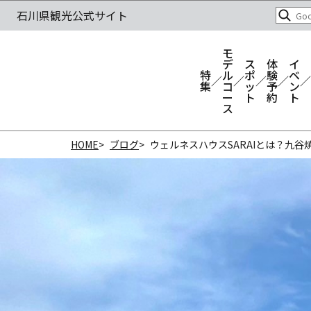
モ
デ
ス
体
イ
特
ル
ポ
験
ベ
集
コ
ッ
予
ン
ー
ト
約
ト
ス
HOME
ブログ
ウェルネスハウスSARAIとは？九