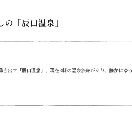
癒しの「辰口温泉」
湧き出す
「辰口温泉」
。現在3軒の温泉旅館があり、
静かにゆ