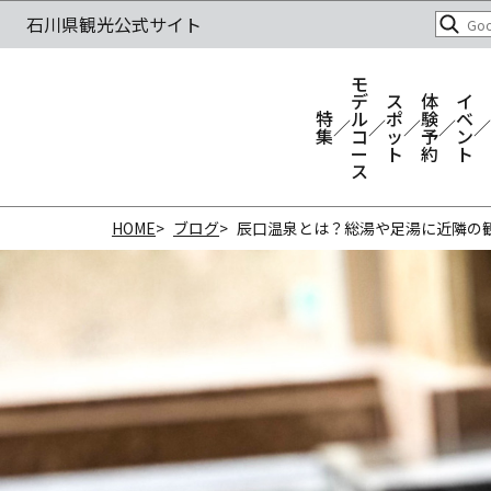
モ
デ
ス
体
イ
特
ル
ポ
験
ベ
集
コ
ッ
予
ン
ー
ト
約
ト
ス
HOME
ブログ
辰口温泉とは？総湯や足湯に近隣の