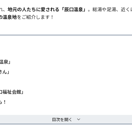
れ、
地元
の人たちに愛される「辰口温泉」
。総湯や足湯、近く
の温泉地
をご紹介します！
口温泉」
さん」
」
口福祉会館」
も！
目次を開く