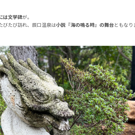
には文学碑
が。
たびたび訪れ、辰口温泉は
小説『海の鳴る時』の舞台
ともなり