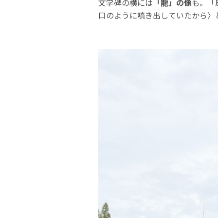
文学碑の横には
「龍」の像
も。「
口のように噴き出していたから〉