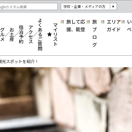
学校・企業・メディアの方
よ
旅して応
旅
エリア
い
く
マ
宿
ア
援、能登
ブ
ガイド
ペ
グ
お
あ
イ
泊
ク
ル
土
る
リ
予
セ
ロ
メ
産
ご
ス
約
ス
質
ト
グ
問
観光スポットを紹介！