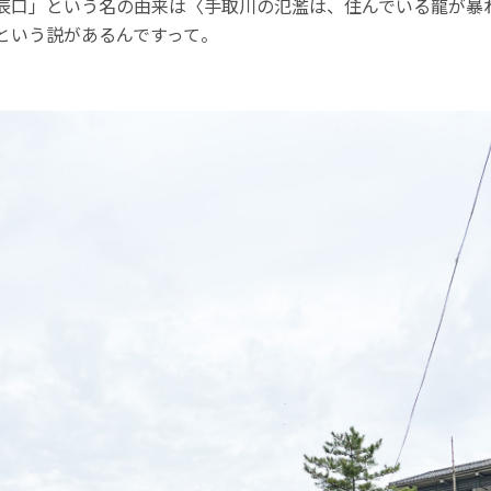
辰口」という名の由来は〈手取川の氾濫は、住んでいる龍が暴
という説があるんですって。