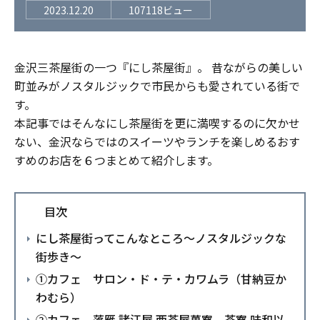
2023.12.20
107118ビュー
金沢三茶屋街の一つ『にし茶屋街』。 昔ながらの美しい
町並みがノスタルジックで市民からも愛されている街で
す。
本記事ではそんなにし茶屋街を更に満喫するのに欠かせ
ない、金沢ならではのスイーツやランチを楽しめるおす
すめのお店を６つまとめて紹介します。
目次
にし茶屋街ってこんなところ～ノスタルジックな
街歩き～
①カフェ サロン・ド・テ・カワムラ（甘納豆か
わむら）
②カフェ 落雁 諸江屋 西茶屋菓寮 茶寮 味和以