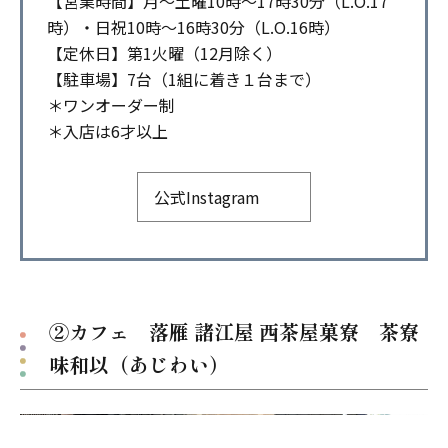
【営業時間】月～土曜10時～17時30分（L.O.17
時）・日祝10時～16時30分（L.O.16時）
【定休日】第1火曜（12月除く）
【駐車場】7台（1組に着き１台まで）
＊ワンオーダー制
＊入店は6才以上
公式Instagram
②カフェ 落雁 諸江屋 西茶屋菓寮 茶寮
味和以（あじわい）