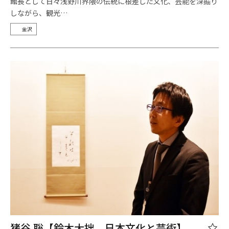
館長として日々浅野川界隈の伝統に根差した文化、芸能を深掘り
しながら、観光…
金沢
猪谷 聡【鈴木大拙、日本文化と芸術】