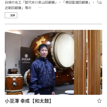
谷焼の名工「歴代末川泉山回顧展」・「澤田富雄回顧展」・「山
近剛回顧展」等の …
加賀
小豆澤 幸成【和太鼓】