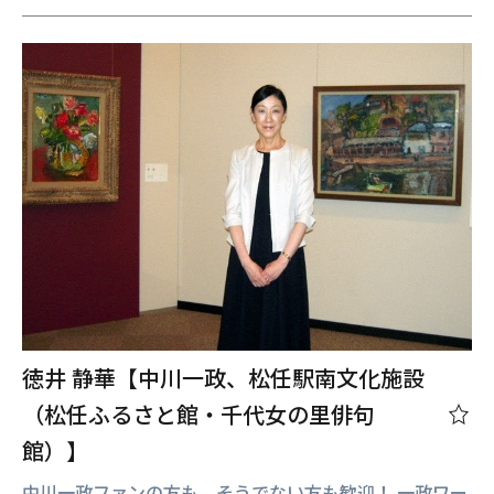
徳井 静華【中川一政、松任駅南文化施設
（松任ふるさと館・千代女の里俳句
館）】
中川一政ファンの方も、そうでない方も歓迎！ 一政ワー