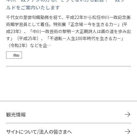
ルドをご案内いたします
千代女の里俳句館勤務を経て、平成22年から松任中川一政記念美
術館学芸員として着任。特別展「正念場－今を生きる力－」(平
成23年）、「中川一政芸術の黎明－大正期詩人は画の道を歩み出
す」（平成25年）、「不退転－人生100年時代を生きる力－」
（令和2年）などを企…
白山
観光情報
サイトについて/法人の皆さまへ