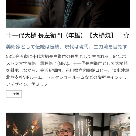
十一代大樋 長左衛門（年雄）【大樋焼】
美術家として伝統は伝統、現代は現代、二刀流を目指す
58年金沢市に十代大樋長左衛門の長男として生まれる。84年ボ
ストン大学院修士課程修了(MFA)。十一代長左衛門として大樋焼
を継承しながら、金沢駅構内、石川県立図書館ロビー、清水建設
北陸支社VIPルーム、トヨタショールームなどの陶壁やインテリ
アデザイン、伊ミラノ…
金沢