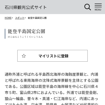
石川県観光公式サイト
MENU
HOME
スポット
能登半島国定公園
能登半島国定公園
マイリストに登録
通称外浦と呼ばれる半島西北海岸の海蝕崖景観と、内浦
と呼ばれる東南海岸の沈降式海岸景観を主体とする公園
である。公園区域は能登半島の海岸線を中心に石川県４
市５町、富山県2市におよんでいる。外浦では能登金剛、
猿山～輪島、曽々木・真浦・仁江海岸など、内浦にあっ
ては九十九湾、穴水湾、能登島、七尾湾などが代表的な