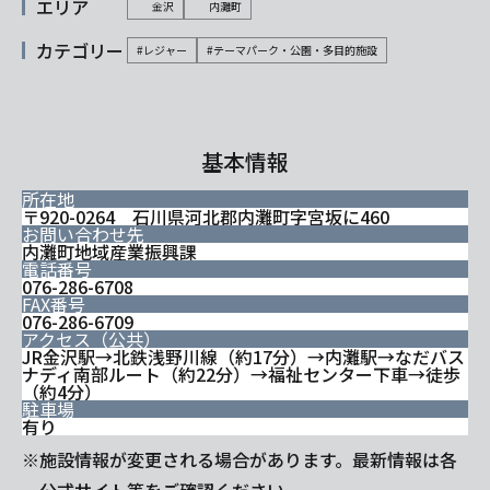
エリア
金沢
内灘町
カテゴリー
#レジャー
#テーマパーク・公園・多目的施設
基本情報
所在地
〒920-0264 石川県河北郡内灘町字宮坂に460
お問い合わせ先
内灘町地域産業振興課
電話番号
076-286-6708
FAX番号
076-286-6709
アクセス（公共）
JR金沢駅→北鉄浅野川線（約17分）→内灘駅→なだバス
ナディ南部ルート（約22分）→福祉センター下車→徒歩
（約4分）
駐車場
有り
※施設情報が変更される場合があります。最新情報は各