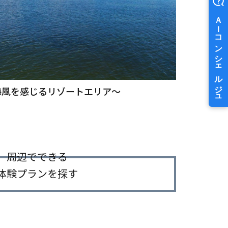
すすめスポットも紹介！
映画「君は放課後インソ
海風を感じるリゾートエリア～
能登島発！
周辺でできる
体験プランを探す