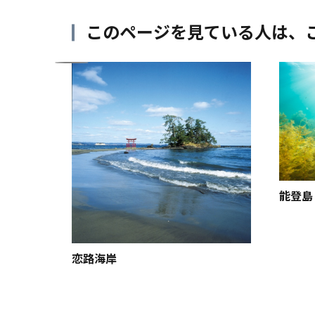
このページを見ている人は、
朝開園
能登島
恋路海岸