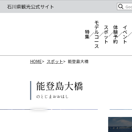
モ
デ
ス
体
イ
特
ル
ポ
験
ベ
集
コ
ッ
予
ン
ー
ト
約
ト
ス
HOME
スポット
能登島大橋
能登島大橋