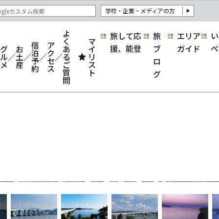
学校・企業・メディアの方
よ
旅して応
旅
エリア
い
く
マ
宿
ア
援、能登
ブ
ガイド
ペ
グ
お
あ
イ
泊
ク
ル
土
る
リ
予
セ
ロ
メ
産
ご
ス
約
ス
質
ト
グ
問