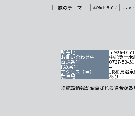
旅のテーマ
#絶景ドライブ
#フォ
所在地
〒926-0
お問い合わせ先
中能登土木
電話番号
0767-52-51
FAX番号
--
アクセス（車）
JR和倉温
駐車場
あり
※施設情報が変更される場合があ