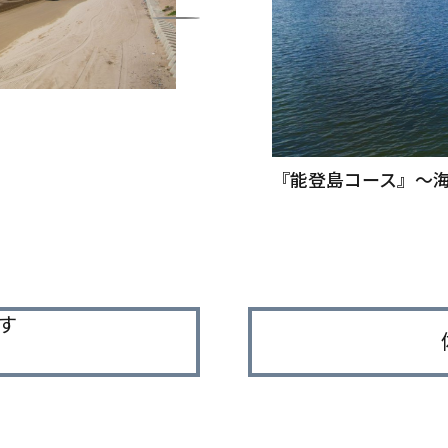
ルート
石川県自慢の温泉地特集！周辺お
『能登島コース』～
す