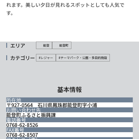
れます。美しい夕日が見れるスポットとしても人気で
す。
エリア
能登
能登町
カテゴリー
#レジャー
#テーマパーク・公園・多目的施設
基本情報
所在地
〒927-0564 石川県鳳珠郡能登町字小浦
お問い合わせ先
能登町ふるさと振興課
電話番号
0768-62-8526
FAX番号
0768-62-8507