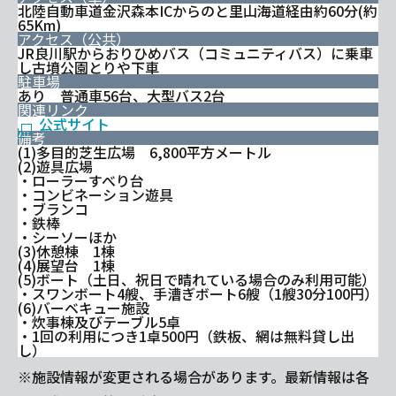
北陸自動車道金沢森本ICからのと里山海道経由約60分(約
65Km)
アクセス（公共）
JR良川駅からおりひめバス（コミュニティバス）に乗車
し古墳公園とりや下車
駐車場
あり 普通車56台、大型バス2台
関連リンク
公式サイト
備考
(1)多目的芝生広場 6,800平方メートル
(2)遊具広場
・ローラーすべり台
・コンビネーション遊具
・ブランコ
・鉄棒
・シーソーほか
(3)休憩棟 1棟
(4)展望台 1棟
(5)ボート（土日、祝日で晴れている場合のみ利用可能）
・スワンボート4艘、手漕ぎボート6艘（1艘30分100円）
(6)バーベキュー施設
・炊事棟及びテーブル5卓
・1回の利用につき1卓500円（鉄板、網は無料貸し出
し）
※施設情報が変更される場合があります。最新情報は各