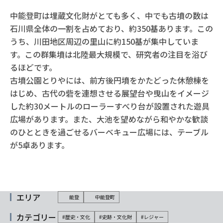
中能登町は埋蔵文化財がとても多く、中でも古墳の数は
石川県全体の一割を占めており、約350基あります。この
うち、川田地区周辺の里山に約150基が集中していま
す。この群集墳は北陸最大規模で、研究者の注目を浴び
るほどです。
古墳公園とりやには、前方後円墳をかたどった休憩棟を
はじめ、古代の砦を連想させる展望台や曳山をイメージ
した約30メートルのローラーすべり台が設置された遊具
広場があります。また、大池を望めながら和やかな歓談
のひとときを過ごせるバーベキュー広場には、テーブル
が5卓あります。
エリア
能登
中能登町
カテゴリー
#歴史・文化
#史跡・文化財
#レジャー