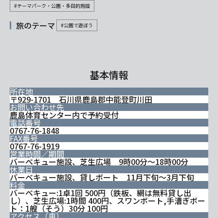
#テーマパーク・公園・多目的施設
旅のテーマ
#公園で遊ぼう
基本情報
所在地
〒929-1701 石川県鹿島郡中能登町川田
お問い合わせ先
鹿島体育センター内で予約受付
電話番号
0767-76-1848
FAX番号
0767-76-1919
営業時間／期間
バーベキュー施設、芝生広場 9時00分～18時00分
休業日
バーベキュー施設、貸しボート 11月下旬～3月下旬
料金
バーベキュー:1卓1回 500円（鉄板、網は無料貸し出
し）、芝生広場:1時間 400円、スワンボート,手漕ぎボー
ト：1艘（そう）30分 100円
アクセス（車）