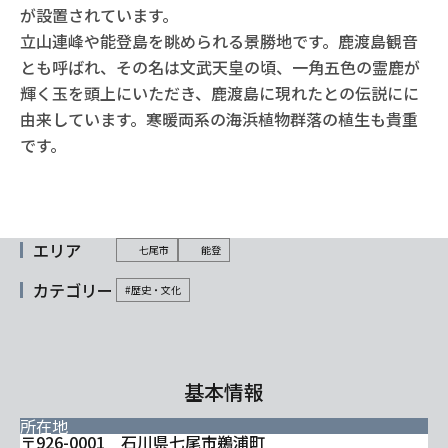
が設置されています。
立山連峰や能登島を眺められる景勝地です。鹿渡島観音
とも呼ばれ、その名は文武天皇の頃、一角五色の霊鹿が
輝く玉を頭上にいただき、鹿渡島に現れたとの伝説にに
由来しています。寒暖両系の海浜植物群落の植生も貴重
です。
エリア
七尾市
能登
カテゴリー
#歴史・文化
基本情報
所在地
〒926-0001 石川県七尾市鵜浦町