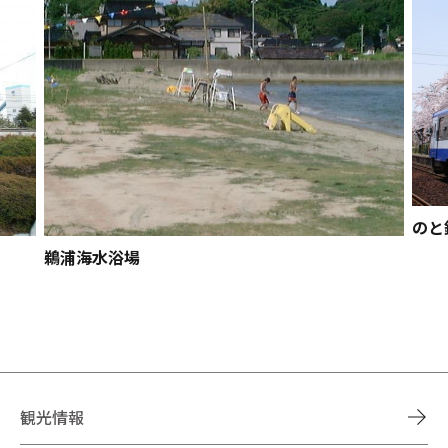
のと
鵜浦海水浴場
観光情報