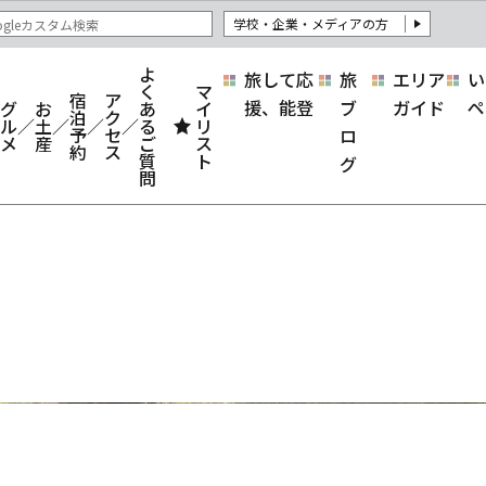
学校・企業・メディアの方
よ
旅して応
旅
エリア
い
く
マ
宿
ア
援、能登
ブ
ガイド
ペ
グ
お
あ
イ
泊
ク
ル
土
る
リ
予
セ
ロ
メ
産
ご
ス
約
ス
質
ト
グ
問