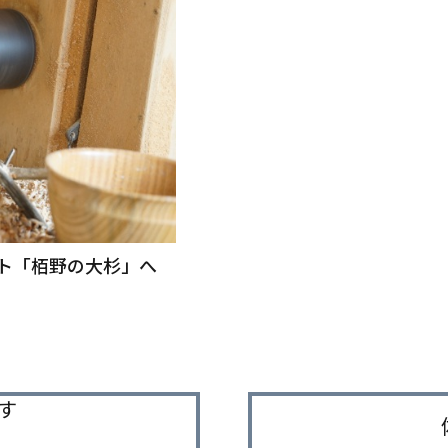
ト「栢野の大杉」へ
す