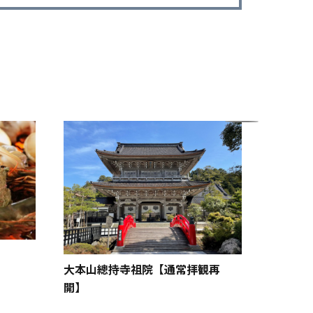
THE T
み）近
大本山總持寺祖院【通常拝観再
開】