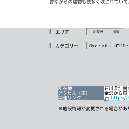
昔ながらの建物も数多く残されていて
エリア
加賀市
加賀
カテゴリー
#歴史・文化
#町並み
所在地
石川県加賀
アクセス（車）
金沢から車で
関連リンク
https://
※施設情報が変更される場合があ