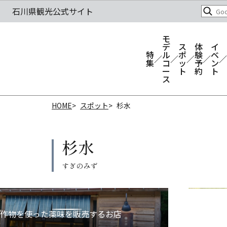
モ
デ
ス
体
イ
特
ル
ポ
験
ベ
集
コ
ッ
予
ン
ー
ト
約
ト
ス
HOME
スポット
杉水
杉水