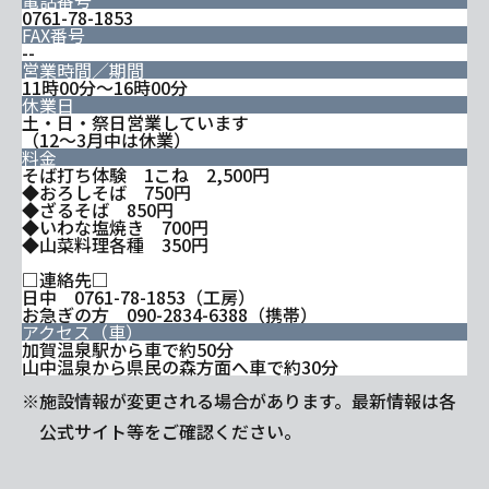
電話番号
0761-78-1853
FAX番号
--
営業時間／期間
11時00分～16時00分
休業日
土・日・祭日営業しています
（12～3月中は休業）
料金
そば打ち体験 1こね 2,500円
◆おろしそば 750円
◆ざるそば 850円
◆いわな塩焼き 700円
◆山菜料理各種 350円
□連絡先□
日中 0761-78-1853（工房）
お急ぎの方 090-2834-6388（携帯）
アクセス（車）
加賀温泉駅から車で約50分
山中温泉から県民の森方面へ車で約30分
※施設情報が変更される場合があります。最新情報は各
公式サイト等をご確認ください。