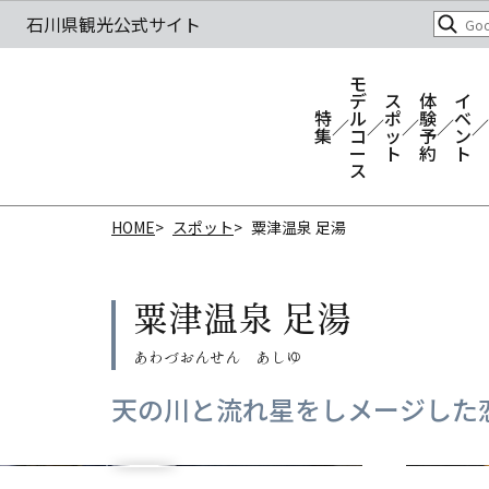
モ
デ
ス
体
イ
特
ル
ポ
験
ベ
集
コ
ッ
予
ン
ー
ト
約
ト
ス
HOME
スポット
粟津温泉 足湯
粟津温泉 足湯
天の川と流れ星をしメージした