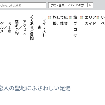
学校・企業・メディアの方
よ
旅して応
旅
エリア
い
く
マ
宿
ア
援、能登
ブ
ガイド
ペ
グ
お
あ
イ
泊
ク
ル
土
る
リ
予
セ
ロ
メ
産
ご
ス
約
ス
質
ト
グ
問
恋人の聖地にふさわしい足湯