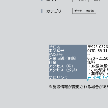
カテゴリー
#温泉
#足湯
所在地
〒923-03
電話番号
0761-65-
FAX番号
--
営業時間／期間
6:30～21:5
料金
無料
アクセス（車）
・JR粟津駅
アクセス（公共）
・小松駅よ
・粟津駅か
関連リンク
公式サ
※施設情報が変更される場合があ