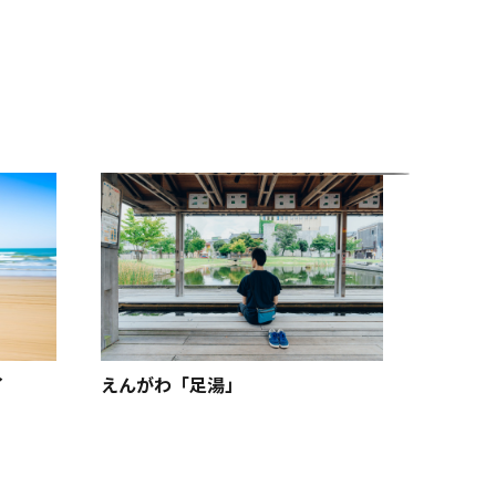
イ
えんがわ「足湯」
白山一