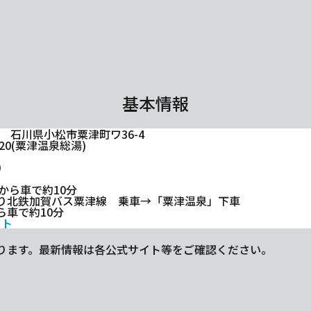
基本情報
26 石川県小松市粟津町ワ36-4
1120(粟津温泉総湯)
0
から車で約10分
り北鉄加賀バス粟津線 乗車→「粟津温泉」下車
ら車で約10分
イト
ります。最新情報は各公式サイト等をご確認ください。