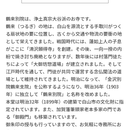
鶴来別院は、浄土真宗大谷派のお寺です。
鶴来（つるぎ）の地は、白山を源流とする手取川がつく
る扇状地の要に位置し、古くから交通や物流の要衝の地
として栄えてきました。戦国時代には、蓮如上人の子息
がここに「清沢願得寺」を創建。その後、一向一揆の内
紛で焼き討ち廃絶となりますが、数年後には村落門徒た
ちによって「大御坊惣道場」が建立されました。そして
江戸時代を通して、門徒が共同で運営する念仏聞法の道
場として維持されてきました。明治になって、「金沢別
院鶴来支院」を公称するようになり、明治36年（1903
年）に独立して「鶴来別院」と名称を改めました。
本堂は明治32年（1899年）の建築で白山市の文化財に指
定されています。また、加賀藩筆頭家老本多家の門であ
る「御殿門」も移築されています。
御朱印の授与も行っていますので、お気軽に寺務所にお