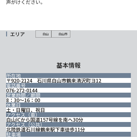
声がけください。
エリア
白山
白山市
基本情報
所在地
〒920-2124 石川県白山市鶴来清沢町ヨ12
電話番号
076-272-0144
営業時間／期間
8：30～16：00
休業日
土・日曜日、祝日
アクセス（車）
白山ICから国道157号線を南へ30分
アクセス（公共）
北陸鉄道石川線鶴来駅下車徒歩11分
駐車場