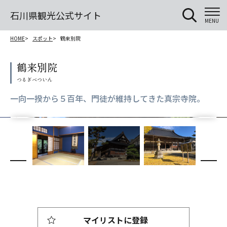
石川県観光公式サイト
MENU
HOME
スポット
鶴来別院
鶴来別院
一向一揆から５百年、門徒が維持してきた真宗寺院。
マイリストに登録