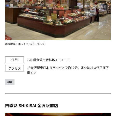
画像提供：ホットペッパー グルメ
石川県金沢市香林坊１－１－１
JR金沢駅東口より市内バスで約10分、香林坊バス停正面下
車すぐ
和食
四季彩 SHIKISAI 金沢駅前店