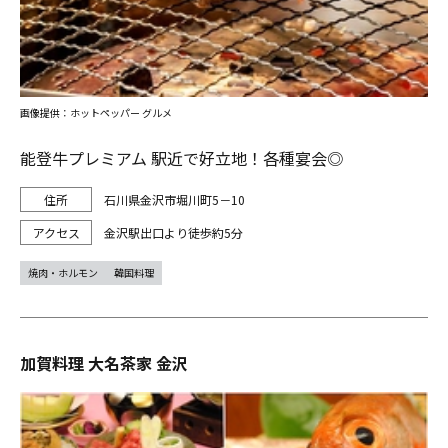
画像提供：ホットペッパー グルメ
能登牛プレミアム 駅近で好立地！各種宴会◎
石川県金沢市堀川町5－10
金沢駅出口より徒歩約5分
焼肉・ホルモン
韓国料理
加賀料理 大名茶家 金沢