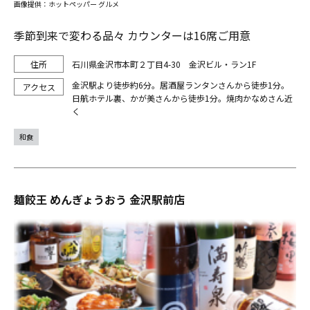
画像提供：ホットペッパー グルメ
季節到来で変わる品々 カウンターは16席ご用意
石川県金沢市本町２丁目4-30 金沢ビル・ラン1F
金沢駅より徒歩約6分。居酒屋ランタンさんから徒歩1分。
日航ホテル裏、かが美さんから徒歩1分。焼肉かなめさん近
く
和食
麺餃王 めんぎょうおう 金沢駅前店