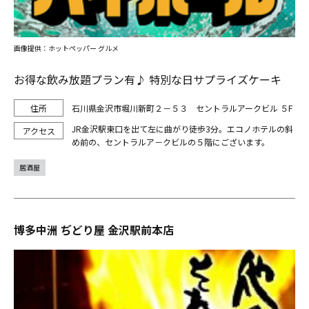
画像提供：ホットペッパー グルメ
お得な飲み放題プラン有♪ 特別な日サプライズケーキ
石川県金沢市堀川新町２－５３ セントラルアークビル ５F
JR金沢駅東口を出て左に曲がり徒歩3分。エコノホテルの斜
め前の、セントラルア－クビルの５階にございます。
居酒屋
博多中洲 ぢどり屋 金沢駅前本店