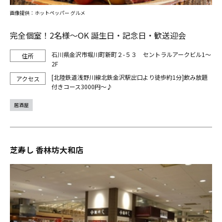
画像提供：ホットペッパー グルメ
完全個室！2名様～OK 誕生日・記念日・歓送迎会
石川県金沢市堀川町新町２-５３ セントラルアークビル1～
2F
[北陸鉄道浅野川線北鉄金沢駅出口より徒歩約1分]飲み放題
付きコース3000円～♪
居酒屋
芝寿し 香林坊大和店