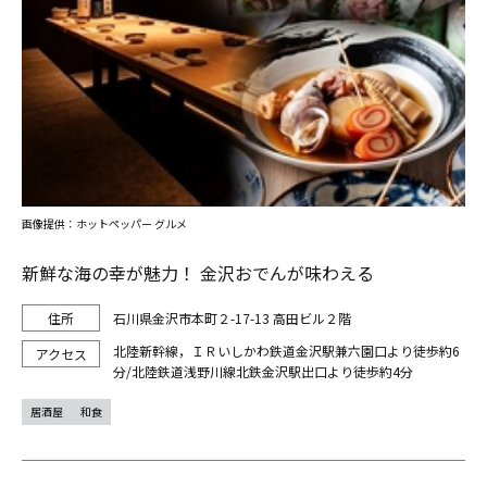
画像提供：ホットペッパー グルメ
新鮮な海の幸が魅力！ 金沢おでんが味わえる
石川県金沢市本町２-17-13 高田ビル２階
北陸新幹線，ＩＲいしかわ鉄道金沢駅兼六園口より徒歩約6
分/北陸鉄道浅野川線北鉄金沢駅出口より徒歩約4分
居酒屋
和食