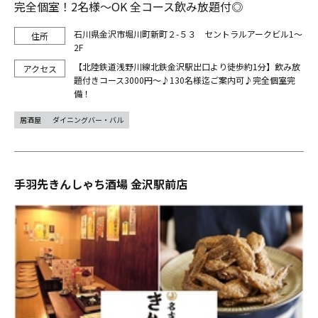
完全個室！2名様～OK 全コース飲み放題付◎
石川県金沢市堀川町新町２-５３ セントラルアークビル1～
2F
【北陸鉄道浅野川線北鉄金沢駅出口より徒歩約1分】飲み放
題付きコース3000円～♪130名様迄ご案内可♪完全個室完
備！
居酒屋
ダイニングバー・バル
手羽先きんしゃち酒場 金沢駅前店