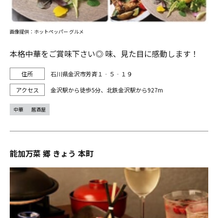
画像提供：ホットペッパー グルメ
本格中華をご賞味下さい◎ 味、見た目に感動します！
石川県金沢市芳斉１‐５‐１９
金沢駅から徒歩5分、北鉄金沢駅から927m
中華
居酒屋
能加万菜 郷 きょう 本町