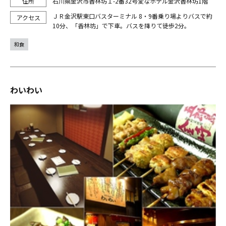
石川県金沢市香林坊１-2番32号変なホテル金沢香林坊1階
ＪＲ金沢駅東口バスターミナル 8・9番乗り場よりバスで約
10分、「香林坊」で下車。バスを降りて徒歩2分。
和食
わいわい