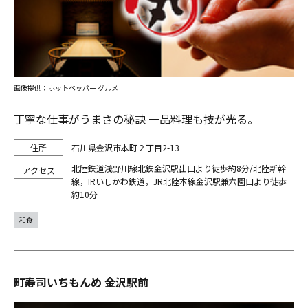
画像提供：ホットペッパー グルメ
丁寧な仕事がうまさの秘訣 一品料理も技が光る。
石川県金沢市本町２丁目2-13
北陸鉄道浅野川線北鉄金沢駅出口より徒歩約8分/北陸新幹
線，IRいしかわ鉄道，JR北陸本線金沢駅兼六園口より徒歩
約10分
和食
町寿司いちもんめ 金沢駅前