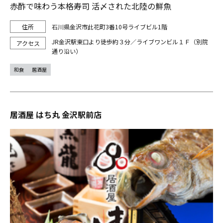
赤酢で味わう本格寿司 活〆された北陸の鮮魚
石川県金沢市此花町3番10号ライブビル1階
JR金沢駅東口より徒歩約３分／ライブワンビル１Ｆ（別院
通り沿い）
和食
居酒屋
居酒屋 はち丸 金沢駅前店