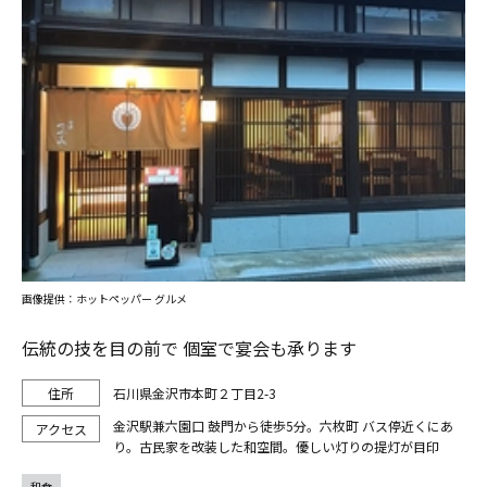
画像提供：ホットペッパー グルメ
伝統の技を目の前で 個室で宴会も承ります
石川県金沢市本町２丁目2-3
金沢駅兼六園口 鼓門から徒歩5分。六枚町 バス停近くにあ
り。古民家を改装した和空間。優しい灯りの提灯が目印
和食