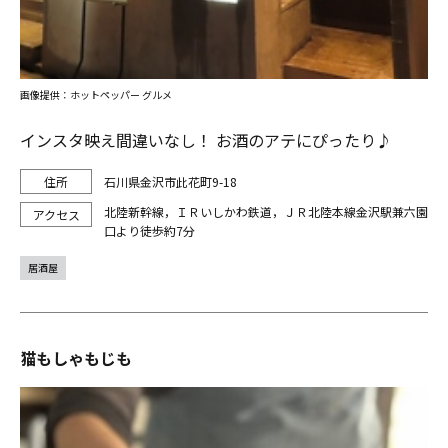
画像提供：ホットペッパー グルメ
インスタ映え間違いなし！ お酒のアテにぴったり♪
石川県金沢市此花町9-18
北陸新幹線，ＩＲいしかわ鉄道，ＪＲ北陸本線金沢駅兼六園
口より徒歩約7分
居酒屋
猫もしゃもじも