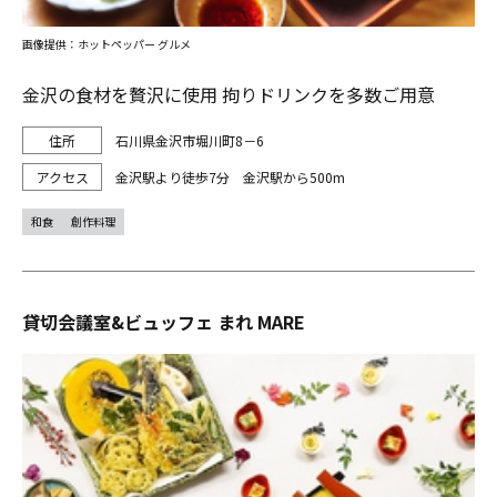
画像提供：ホットペッパー グルメ
金沢の食材を贅沢に使用 拘りドリンクを多数ご用意
石川県金沢市堀川町8－6
金沢駅より徒歩7分 金沢駅から500m
和食
創作料理
貸切会議室&ビュッフェ まれ MARE