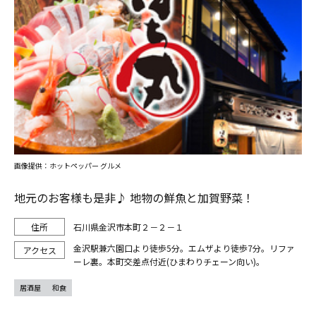
画像提供：ホットペッパー グルメ
地元のお客様も是非♪ 地物の鮮魚と加賀野菜！
石川県金沢市本町２－２－１
金沢駅兼六園口より徒歩5分。エムザより徒歩7分。リファ
ーレ裏。本町交差点付近(ひまわりチェーン向い)。
居酒屋
和食