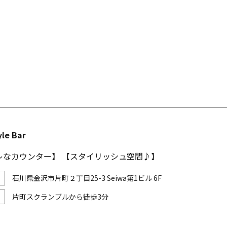
yle Bar
レなカウンター】 【スタイリッシュ空間♪】
石川県金沢市片町２丁目25-3 Seiwa第1ビル 6F
片町スクランブルから徒歩3分