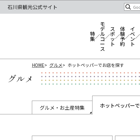
モ
デ
ス
体
イ
特
ル
ポ
験
ベ
集
コ
ッ
予
ン
ー
ト
約
ト
ス
HOME
グルメ
ホットペッパーでお店を探す
グルメ
ホットペッパーで
グルメ・お土産特集