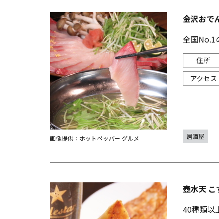
金沢おでん
全国No.
居酒屋
画像提供：ホットペッパー グルメ
壺水天 こ
40種類以