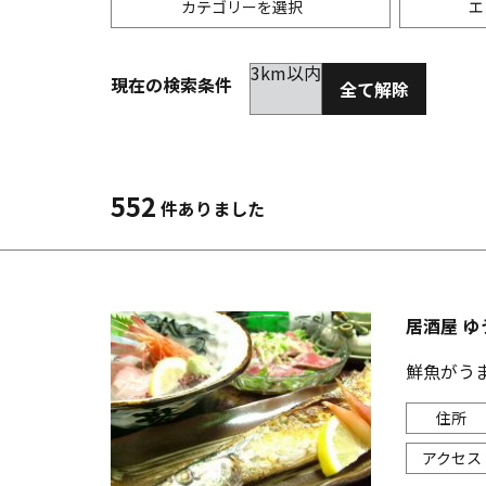
カテゴリーを選択
エ
3km以内
現在の検索条件
全て解除
居酒屋
金沢(片町･香林坊･にし茶屋周辺)
未選択
ダイ
300
洋食
金沢(金沢駅･近江町･ひがし茶屋)
2km以内
イタ
3km
552
件ありました
韓国料理
金沢市他・野々市・白山・内灘
アジ
バー・カクテル
輪島・七尾・加賀・石川県その他
ラー
居酒屋 ゆ
その他グルメ
鮮魚がう