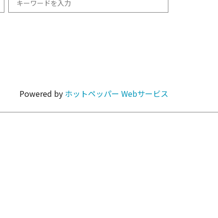
和食
1km以内
焼肉・ホルモン
Powered by
ホットペッパー Webサービス
カラオケ・パーティ
カフェ・スイーツ