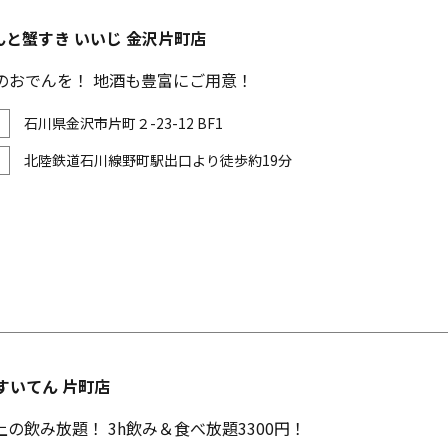
と蟹すき いいじ 金沢片町店
1のおでんを！ 地酒も豊富にご用意！
石川県金沢市片町２-23-12 BF1
北陸鉄道石川線野町駅出口より徒歩約19分
すいてん 片町店
上の飲み放題！ 3h飲み＆食べ放題3300円！