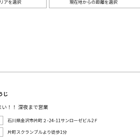
リアを選択
現在地からの距離を選択
ニングバー・バル
m以内
創作料理
500m以内
リアン・フレンチ
以内
中華
ア・エスニック料理
各国料理
メン
お好み焼き・もんじゃ
うじ
まい！！ 深夜まで営業
石川県金沢市片町２-24-11サンローゼビル2Ｆ
片町スクランブルより徒歩1分