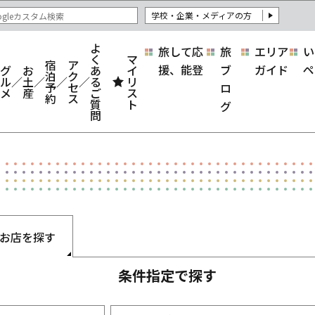
学校・企業・メディアの方
よ
旅して応
旅
エリア
い
く
マ
宿
ア
援、能登
ブ
ガイド
ペ
グ
お
あ
イ
泊
ク
ル
土
る
リ
予
セ
ロ
メ
産
ご
ス
約
ス
質
ト
グ
問
お店を探す
条件指定で探す