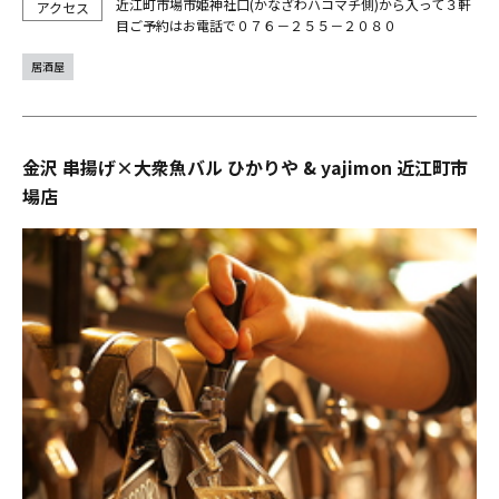
近江町市場市姫神社口(かなざわハコマチ側)から入って３軒
目ご予約はお電話で０７６－２５５－２０８０
居酒屋
金沢 串揚げ×大衆魚バル ひかりや & yajimon 近江町市
場店