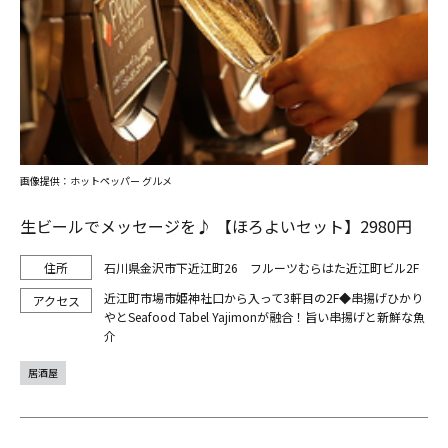
画像提供：ホットペッパー グルメ
生ビールでメッセージを♪ 【ほろよいセット】2980円
石川県金沢市下近江町26 フルーツむらはた近江町ビル2F
近江町市場市姫神社口から入って3軒目の2F◆串揚げひかり
やとSeafood Tabel Yajimonが融合！旨い串揚げと新鮮な魚
介
居酒屋