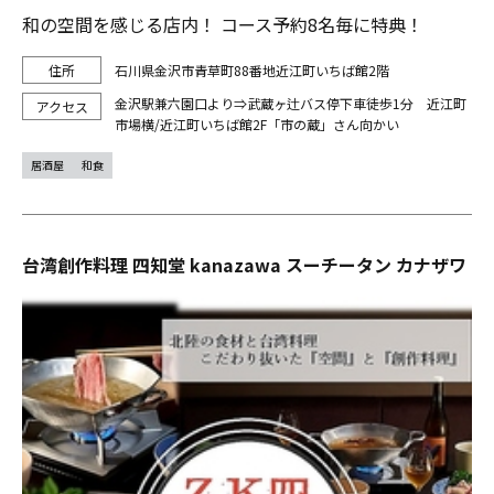
和の空間を感じる店内！ コース予約8名毎に特典！
石川県金沢市青草町88番地近江町いちば館2階
金沢駅兼六園口より⇒武蔵ヶ辻バス停下車徒歩1分 近江町
市場横/近江町いちば館2F「市の蔵」さん向かい
居酒屋
和食
台湾創作料理 四知堂 kanazawa スーチータン カナザワ