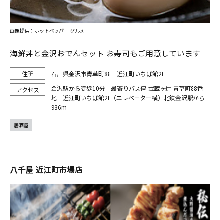
画像提供：ホットペッパー グルメ
海鮮丼と金沢おでんセット お寿司もご用意しています
石川県金沢市青草町88 近江町いちば館2F
金沢駅から徒歩10分 最寄りバス停 武蔵ヶ辻 青草町88番
地 近江町いちば館2F（エレベーター横）北鉄金沢駅から
936m
居酒屋
八千屋 近江町市場店