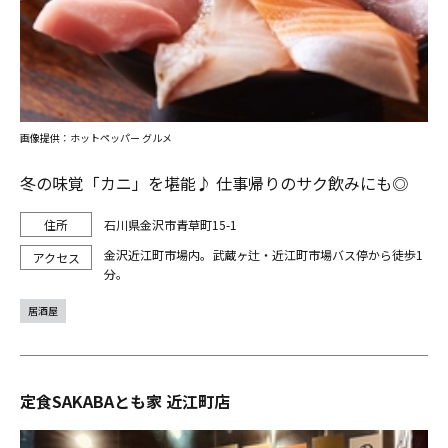
画像提供：ホットペッパー グルメ
冬の味覚「カニ」を堪能♪ 仕事帰りのサク飲みにも◎
石川県金沢市青草町15-1
金沢近江町市場内。武蔵ヶ辻・近江町市場バス停から徒歩1
分。
居酒屋
定食SAKABAとも家 近江町店