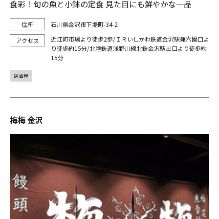
食彩！旬の魚と小鉢の定食 見た目にも鮮やかな一品
石川県金沢市下堤町-34-2
近江町市場より徒歩2歩/ＩＲいしかわ鉄道金沢駅兼六園口よ
り徒歩約15分/北陸鉄道浅野川線北鉄金沢駅出口より徒歩約
15分
居酒屋
梅梅 金沢