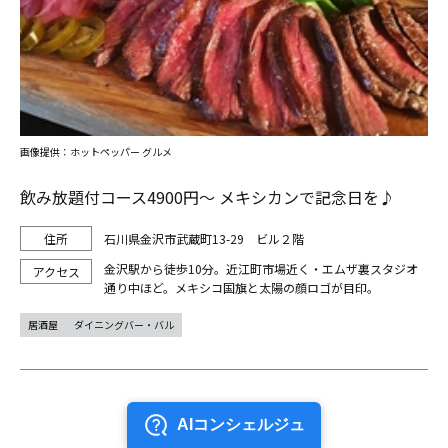
画像提供：ホットペッパー グルメ
飲み放題付コース4900円～ メキシカンで記念日を♪
石川県金沢市武蔵町13-29 ビル２階
金沢駅から徒歩10分。近江町市場近く・エムザ裏スタジオ
通り中ほど。メキシコ国旗と太陽の顔ロゴが目印。
居酒屋
ダイニングバー・バル
前