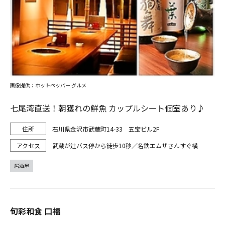
画像提供：ホットペッパー グルメ
七尾湾直送！朝獲れの鮮魚 カップルシート個室あり♪
石川県金沢市武蔵町14-33 五宝ビル2F
武蔵が辻バス停から徒歩10秒／名鉄エムザさんすぐ横
居酒屋
旬彩和食 口福