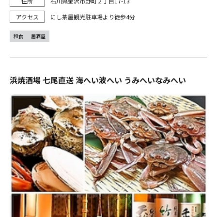
石川県金沢市野町２丁目17-13
にし茶屋観光駐車場より徒歩4分
和食
居酒屋
浜焼酒場 七尾直送 海へい波へい うみへいなみへい