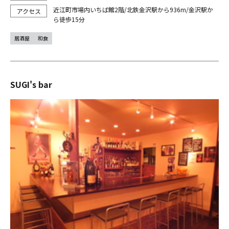
近江町市場内いちば館2階/北鉄金沢駅から936m/金沢駅か
ら徒歩15分
居酒屋
和食
SUGI's bar