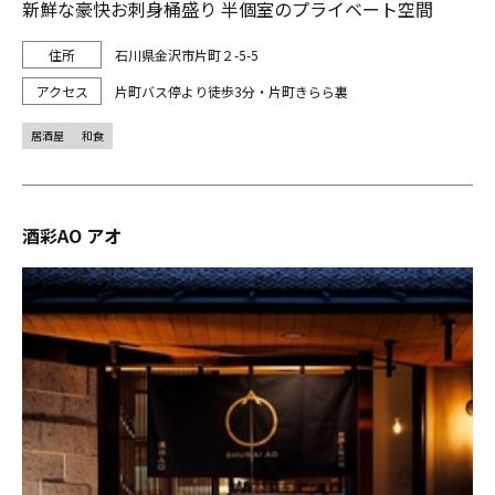
新鮮な豪快お刺身桶盛り 半個室のプライベート空間
石川県金沢市片町２-5-5
片町バス停より徒歩3分・片町きらら裏
居酒屋
和食
酒彩AO アオ