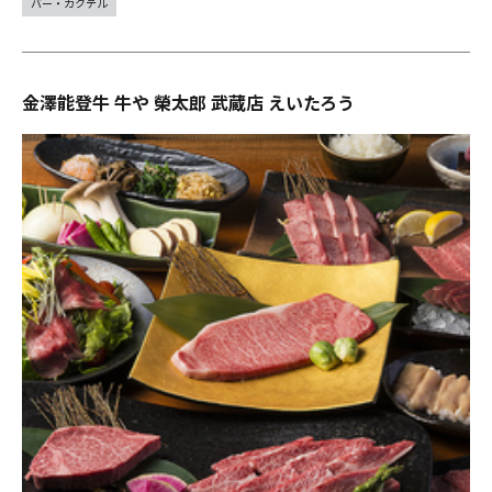
バー・カクテル
金澤能登牛 牛や 榮太郎 武蔵店 えいたろう