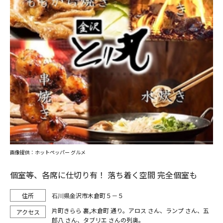
画像提供：ホットペッパー グルメ
個室等、各席に仕切り有！ 落ち着く空間 完全個室も
石川県金沢市木倉町５－５
片町きらら 裏,木倉町 通り。アロス さん、ランプ さん、五
郎八 さん、タブリエ さんの列奥。