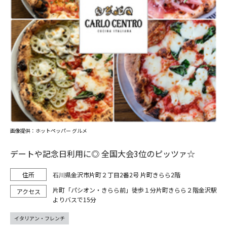
画像提供：ホットペッパー グルメ
デートや記念日利用に◎ 全国大会3位のピッツァ☆
石川県金沢市片町２丁目2番2号 片町きらら2階
片町「パシオン・きらら前」徒歩１分片町きらら２階金沢駅
よりバスで15分
イタリアン・フレンチ