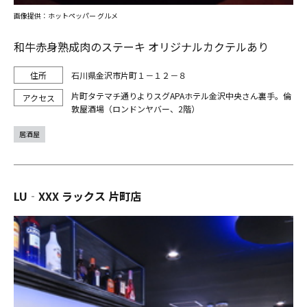
画像提供：ホットペッパー グルメ
和牛赤身熟成肉のステーキ オリジナルカクテルあり
石川県金沢市片町１－１２－８
片町タテマチ通りよりスグAPAホテル金沢中央さん裏手。倫
敦屋酒場（ロンドンヤバー、2階）
居酒屋
LU‐XXX ラックス 片町店