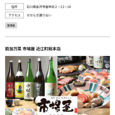
石川県金沢市香林坊２－12－18
せせらぎ通り沿い
居酒屋
能加万菜 市場屋 近江町総本店