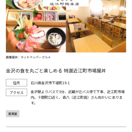
画像提供：ホットペッパー グルメ
金沢の食を丸ごと楽しめる 特選近江町市場屋丼
石川県金沢市下堤町19-1
金沢駅よりバスで3分、武蔵が辻バス停で下車、近江町市場
内。十間町口近く、森八（近江町店）さん向かいにありま
す。
居酒屋