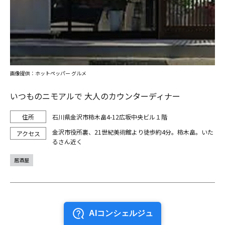
画像提供：ホットペッパー グルメ
いつものニモアルで 大人のカウンターディナー
石川県金沢市柿木畠4-12広坂中央ビル１階
金沢市役所裏、21世紀美術館より徒歩約4分。柿木畠。いた
るさん近く
居酒屋
前