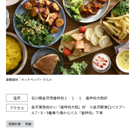
画像提供：ホットペッパー グルメ
石川県金沢市香林坊１‐１‐１ 香林坊大和8F
金沢東急向かい「香林坊大和」8F ※金沢駅東口バスプー
ル7・8・9番乗り場からバス「香林坊」下車
各国料理
和食