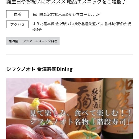
誕生日やお祝いにオススメ 絶品エスニックをご堪能♪
石川県金沢市柿木畠3-6 シマコービル 2F
ＪＲ北陸本線 金沢駅 バス9分北陸鉄道バス 香林坊停留所 徒
歩4分
居酒屋
アジア・エスニック料理
シフクノオト 金澤寿司Dining