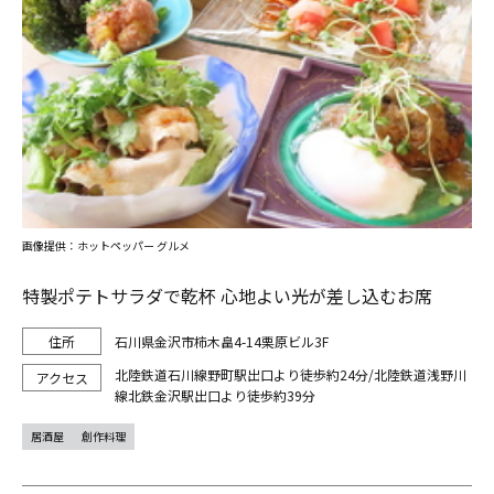
画像提供：ホットペッパー グルメ
特製ポテトサラダで乾杯 心地よい光が差し込むお席
石川県金沢市柿木畠4-14栗原ビル3F
北陸鉄道石川線野町駅出口より徒歩約24分/北陸鉄道浅野川
線北鉄金沢駅出口より徒歩約39分
居酒屋
創作料理