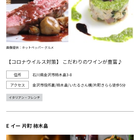
画像提供：ホットペッパー グルメ
【コロナウイルス対策】 こだわりのワインが豊富♪
石川県金沢市柿木畠3-8
金沢市役所裏/柿木畠/いたるさん横/片町きらら徒歩5分
イタリアン・フレンチ
E イー 片町 柿木畠