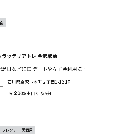
食
ia3 ラッテリアトレ 金沢駅前
記念日などに◎ デートや女子会利用に…
石川県金沢市本町２丁目1-12 1F
JR 金沢駅東口 徒歩5分
・フレンチ
居酒屋