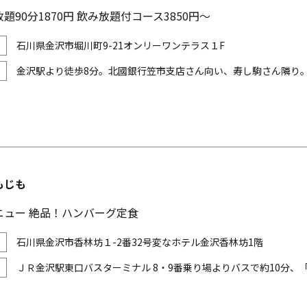
題90分1870円 飲み放題付コース3850円～
石川県金沢市堀川町9-21オンリーワンテラス１F
金沢駅より徒歩8分。北國銀行笠市支店さん向い、寿し駒さん隣り
もじも
ニュー 絶品！ハンバーグ定食
石川県金沢市香林坊１-2番32号変なホテル金沢香林坊1階
ＪＲ金沢駅東口バスターミナル 8・9番乗り場よりバスで約10分、