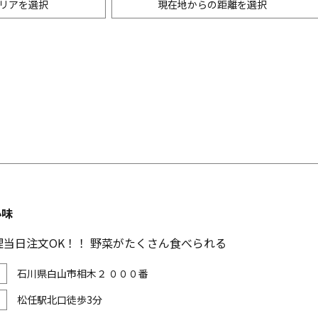
リアを選択
現在地からの距離を選択
ニングバー・バル
m以内
創作料理
500m以内
リアン・フレンチ
以内
中華
ア・エスニック料理
各国料理
メン
お好み焼き・もんじゃ
心味
理当日注文OK！！ 野菜がたくさん食べられる
石川県白山市相木２ ０００番
松任駅北口徒歩3分