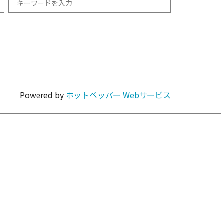
和食
1km以内
焼肉・ホルモン
Powered by
ホットペッパー Webサービス
カラオケ・パーティ
カフェ・スイーツ