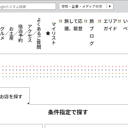
学校・企業・メディアの方
よ
旅して応
旅
エリア
い
く
マ
宿
ア
援、能登
ブ
ガイド
ペ
グ
お
あ
イ
泊
ク
ル
土
る
リ
予
セ
ロ
メ
産
ご
ス
約
ス
質
ト
グ
問
お店を探す
条件指定で探す