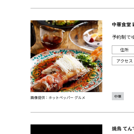
中華食堂 
予約制でゆ
中華
画像提供：ホットペッパー グルメ
焼鳥 てん