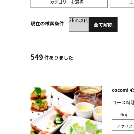
カテゴリーを選択
エ
3km以内
現在の検索条件
全て解除
居酒屋
金沢(片町･香林坊･にし茶屋周辺)
未選択
ダイ
300
洋食
金沢(金沢駅･近江町･ひがし茶屋)
2km以内
イタ
3km
549
件ありました
韓国料理
金沢市他・野々市・白山・内灘
アジ
バー・カクテル
輪島・七尾・加賀・石川県その他
ラー
cocomi 
その他グルメ
コース料