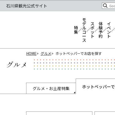
モ
デ
ス
体
イ
特
ル
ポ
験
ベ
集
コ
ッ
予
ン
ー
ト
約
ト
ス
HOME
グルメ
ホットペッパーでお店を探す
グルメ
ホットペッパーで
グルメ・お土産特集