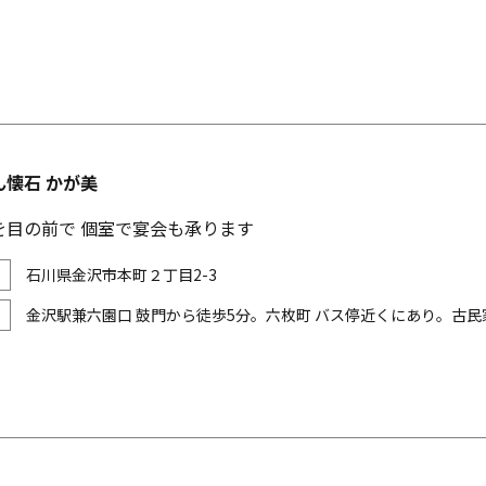
ん懐石 かが美
を目の前で 個室で宴会も承ります
石川県金沢市本町２丁目2-3
金沢駅兼六園口 鼓門から徒歩5分。六枚町 バス停近くにあり。古