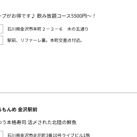
プがお得です♪ 飲み放題コース5500円～！
石川県金沢市本町２－２－６ 木の五通り
駅前、リファーレ裏。本町交差点付近。
ちもんめ 金沢駅前
わう本格寿司 活〆された北陸の鮮魚
石川県金沢市此花町3番10号ライブビル1階