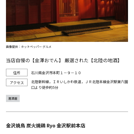
画像提供：ホットペッパー グルメ
当店自慢の【金澤おでん】 厳選された【北陸の地酒】
石川県金沢市本町１－９－１０
北陸新幹線，ＩＲいしかわ鉄道，ＪＲ北陸本線金沢駅兼六園
口より徒歩約5分
居酒屋
金沢焼鳥 炭火焼鶏 Ryo 金沢駅前本店