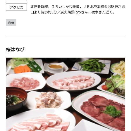
北陸新幹線，ＩＲいしかわ鉄道，ＪＲ北陸本線金沢駅兼六園
口より徒歩約5分／炭火焼鶏Ryoさん、夜木さん近く。
和食
桜はなび