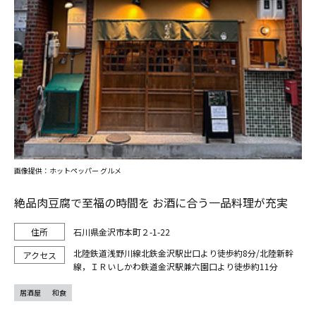
画像提供：ホットペッパー グルメ
絶品肉豆腐で至福の時間を お酒に合う一品料理が充実
石川県金沢市本町２-1-22
北陸鉄道浅野川線北鉄金沢駅出口より徒歩約8分/北陸新幹
線，ＩＲいしかわ鉄道金沢駅兼六園口より徒歩約11分
居酒屋
和食