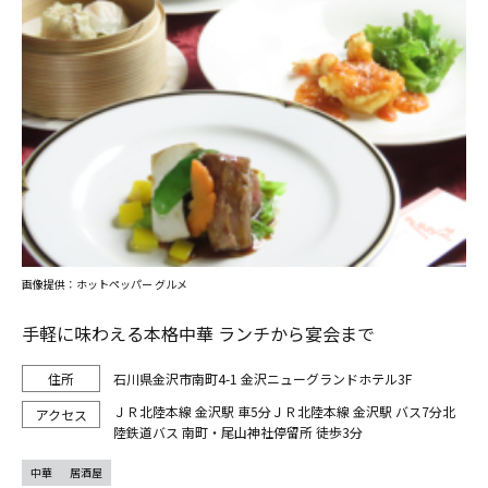
画像提供：ホットペッパー グルメ
手軽に味わえる本格中華 ランチから宴会まで
石川県金沢市南町4-1 金沢ニューグランドホテル3F
ＪＲ北陸本線 金沢駅 車5分ＪＲ北陸本線 金沢駅 バス7分北
陸鉄道バス 南町・尾山神社停留所 徒歩3分
中華
居酒屋