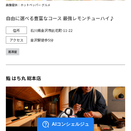
画像提供：ホットペッパー グルメ
自由に選べる豊富なコース 最強レモンチューハイ♪
石川県金沢市此花町-11-22
金沢駅徒歩5分
居酒屋
鮨 はち丸 総本店