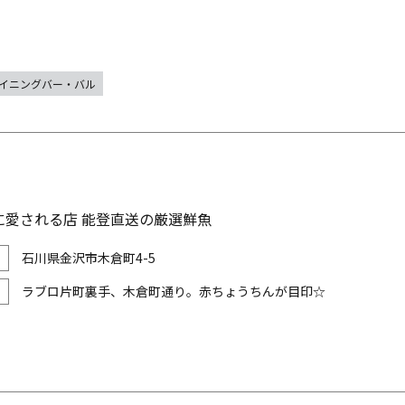
イニングバー・バル
に愛される店 能登直送の厳選鮮魚
石川県金沢市木倉町4-5
ラブロ片町裏手、木倉町通り。赤ちょうちんが目印☆