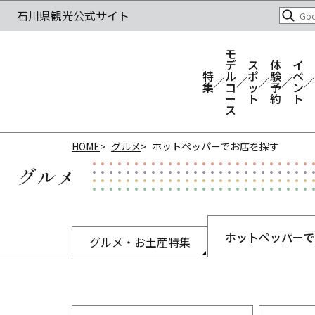
モ
デ
ス
体
イ
特
ル
ポ
験
ベ
集
コ
ッ
予
ン
ー
ト
約
ト
ス
HOME
グルメ
ホットペッパーでお店を探す
グルメ
ホットペッパーで
グルメ・お土産特集