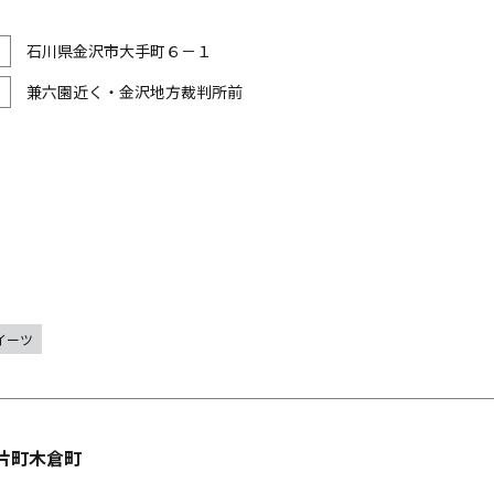
石川県金沢市大手町６－１
兼六園近く・金沢地方裁判所前
イーツ
片町木倉町