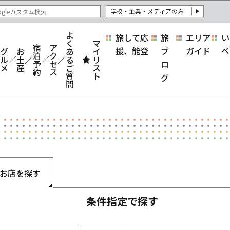
学校・企業・メディアの方
よ
旅して応
旅
エリア
い
く
マ
宿
ア
援、能登
ブ
ガイド
ペ
グ
お
あ
イ
泊
ク
ル
土
る
リ
予
セ
ロ
メ
産
ご
ス
約
ス
質
ト
グ
問
お店を探す
条件指定で探す