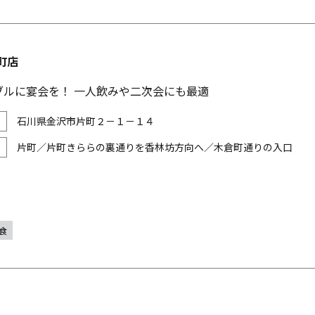
町店
ブルに宴会を！ 一人飲みや二次会にも最適
石川県金沢市片町２－１－１４
片町／片町きららの裏通りを香林坊方向へ／木倉町通りの入口
食