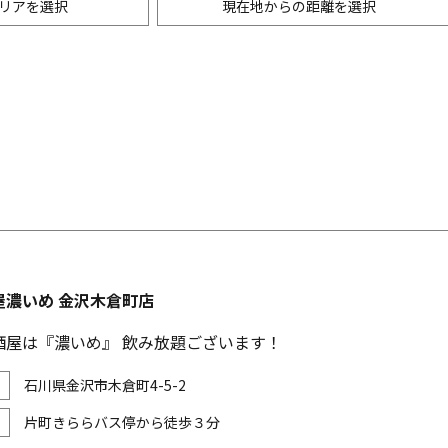
リアを選択
現在地からの距離を選択
ニングバー・バル
m以内
創作料理
500m以内
リアン・フレンチ
以内
中華
ア・エスニック料理
各国料理
メン
お好み焼き・もんじゃ
屋濃いめ 金沢木倉町店
酒屋は『濃いめ』 飲み放題ございます！
石川県金沢市木倉町4-5-2
片町きららバス停から徒歩３分