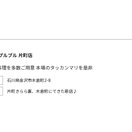
プルプル 片町店
料理を多数ご用意 本場のタッカンマリを是非
石川県金沢市木倉町2-8
片町きらら裏、木倉町にできた新店♪