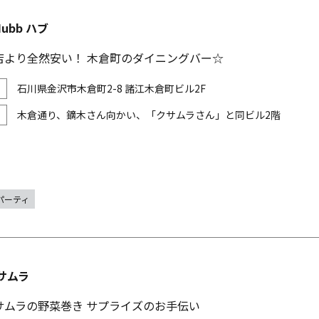
ubb ハブ
店より全然安い！ 木倉町のダイニングバー☆
石川県金沢市木倉町2-8 諸江木倉町ビル2F
木倉通り、鏑木さん向かい、「クサムラさん」と同ビル2階
パーティ
サムラ
サムラの野菜巻き サプライズのお手伝い