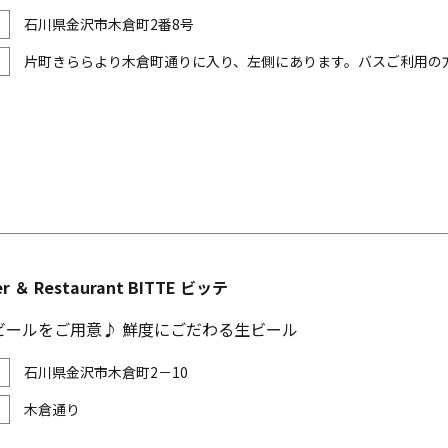
石川県金沢市木倉町2番8号
片町きららより木倉町通りに入り、左側にあります。バスご利用の
er ＆ Restaurant BITTE ビッテ
ビールをご用意♪ 鮮度にごだわる生ビール
石川県金沢市木倉町2－10
木倉通り