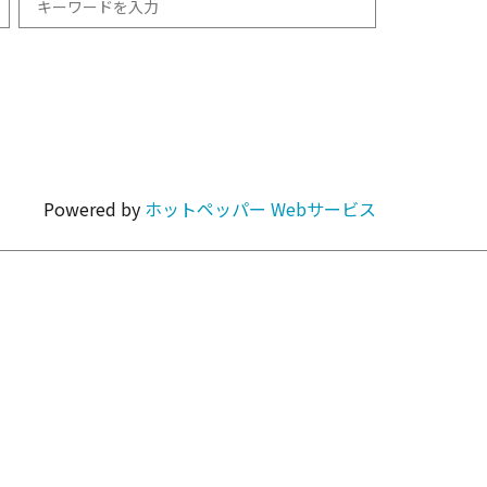
和食
1km以内
焼肉・ホルモン
Powered by
ホットペッパー Webサービス
カラオケ・パーティ
カフェ・スイーツ