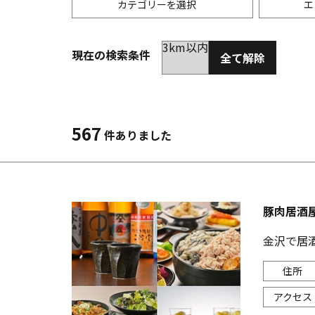
カテゴリーを選択
エ
3km以内
現在の検索条件
全て解除
居酒屋
金沢(片町･香林坊･にし茶屋周辺)
未選択
ダイ
300
洋食
金沢(金沢駅･近江町･ひがし茶屋)
2km以内
イタ
3km
567
件ありました
韓国料理
金沢市他・野々市・白山・内灘
アジ
バー・カクテル
輪島・七尾・加賀・石川県その他
ラー
豚肉居酒
その他グルメ
金沢で居